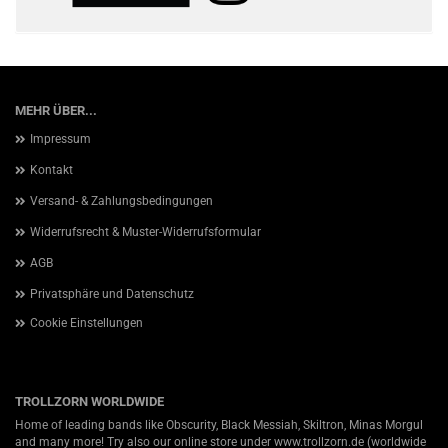
MEHR ÜBER...
Impressum
Kontakt
Versand- & Zahlungsbedingungen
Widerrufsrecht & Muster-Widerrufsformular
AGB
Privatsphäre und Datenschutz
Cookie Einstellungen
TROLLZORN WORLDWIDE
Home of leading bands like Obscurity, Black Messiah, Skiltron, Minas Morgul
and many more! Try also our online store under
www.trollzorn.de
(worldwide