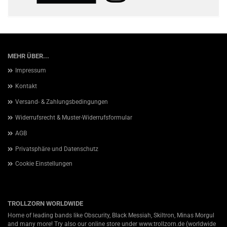
MEHR ÜBER...
Impressum
Kontakt
Versand- & Zahlungsbedingungen
Widerrufsrecht & Muster-Widerrufsformular
AGB
Privatsphäre und Datenschutz
Cookie Einstellungen
TROLLZORN WORLDWIDE
Home of leading bands like Obscurity, Black Messiah, Skiltron, Minas Morgul
and many more! Try also our online store under
www.trollzorn.de
(worldwide