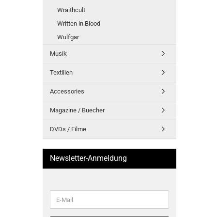
Wraithcult
Written in Blood
Wulfgar
Musik
Textilien
Accessories
Magazine / Buecher
DVDs / Filme
Newsletter-Anmeldung
WEITER
E-
ZUR
Mail
NEWSLETTER-