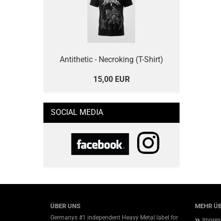
Antithetic - Necroking (T-Shirt)
15,00 EUR
SOCIAL MEDIA
ÜBER UNS
MEHR ÜB
Germanys #1 independent Heavy Metal label for
Impre