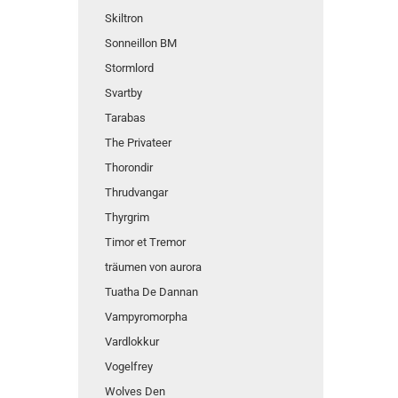
Skiltron
Sonneillon BM
Stormlord
Svartby
Tarabas
The Privateer
Thorondir
Thrudvangar
Thyrgrim
Timor et Tremor
träumen von aurora
Tuatha De Dannan
Vampyromorpha
Vardlokkur
Vogelfrey
Wolves Den