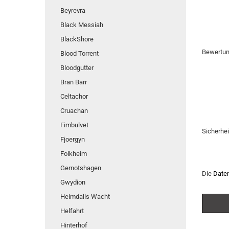
Beyrevra
Black Messiah
BlackShore
Bewertu
Blood Torrent
Bloodgutter
Bran Barr
Celtachor
Cruachan
Fimbulvet
Sicherhe
Fjoergyn
Folkheim
Gernotshagen
Die
Date
Gwydion
Heimdalls Wacht
Helfahrt
Hinterhof