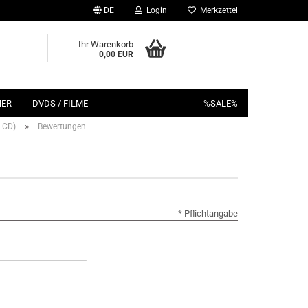
DE
Login
Merkzettel
Ihr Warenkorb
0,00 EUR
HER
DVDS / FILME
%SALE%
»
+ CD)
Bewertungen
* Pflichtangabe