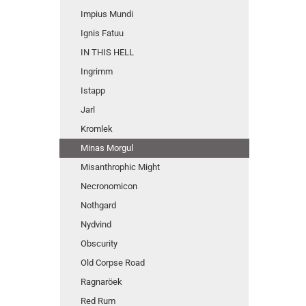
Impius Mundi
Ignis Fatuu
IN THIS HELL
Ingrimm
Istapp
Jarl
Kromlek
Minas Morgul
Misanthrophic Might
Necronomicon
Nothgard
Nydvind
Obscurity
Old Corpse Road
Ragnaröek
Red Rum