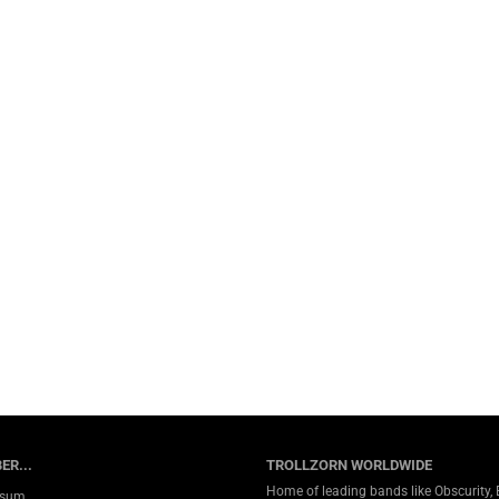
ER...
TROLLZORN WORLDWIDE
Home of leading bands like Obscurity, 
ssum