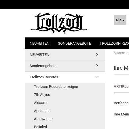
Alle
NEUHEITEN
SONDERANGEBOTE
TROLLZORN REC
Startseite
NEUHEITEN
Sonderangebote
Ihre M
Trollzorn Records
ARTIKEL
Trollzorn Records anzeigen
7th Abyss
Aldaaron
Verfasser
Apostasie
Ihre Mei
Atomwinter
Belialed