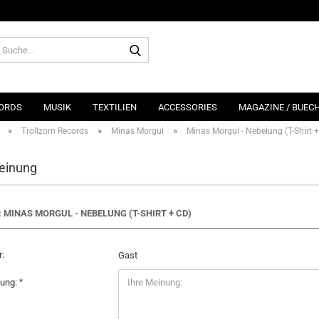
Suche...
ORDS
MUSIK
TEXTILIEN
ACCESSORIES
MAGAZINE / BUEC
»
»
»
Trollzorn Records
Minas Morgul
Minas Morgul - Nebelung (T-Shirt 
einung
: MINAS MORGUL - NEBELUNG (T-SHIRT + CD)
:
Gast
nung: