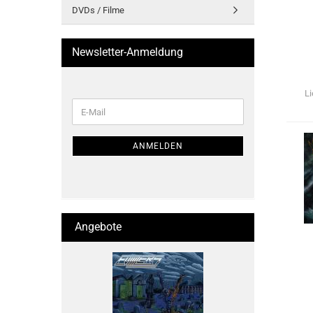
DVDs / Filme
t
Newsletter-Anmeldung
Li
WEITER
E-
ZUR
Mail
NEWSLETTER-
ANMELDUNG
ANMELDEN
Angebote