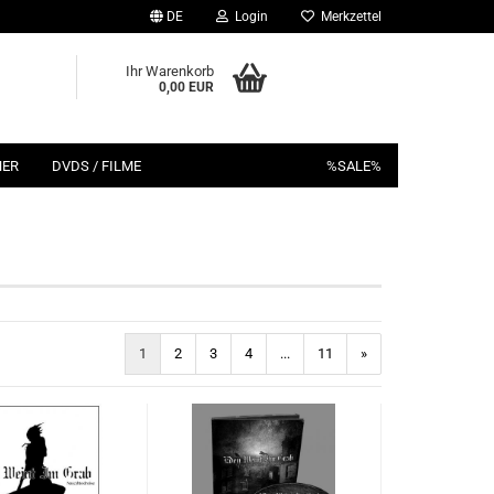
DE
Login
Merkzettel
Ihr Warenkorb
0,00 EUR
HER
DVDS / FILME
%SALE%
1
2
3
4
...
11
»