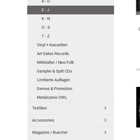
A - D
E - J
K - N
O - S
T - Z
Vinyl + Kassetten
Art Gates Records
Mittelalter / Neo-Folk
Li
Sampler & Split CDs
Limitierte Auflagen
Demos & Promotion
Metalszene OWL
Textilien
Accessories
Magazine / Buecher