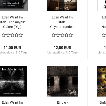
Eden Weint Im
Eden Weint Im
Ed
Grab - Apokalypse
Grab -
Galore (Digi)
Geysterstunde II
Na
(CD)
11,00 EUR
12,00 EUR
1
eferzeit:
ca. 3-5 Tage
Lieferzeit:
ca. 3-5 Tage
Liefer
Eden Weint Im
Eindig -
Einfa