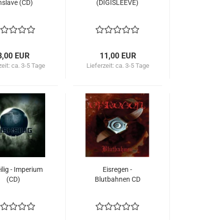
nslave (CD)
(DIGISLEEVE)
8,00 EUR
11,00 EUR
zeit:
ca. 3-5 Tage
Lieferzeit:
ca. 3-5 Tage
ilig - Imperium
Eisregen -
(CD)
Blutbahnen CD