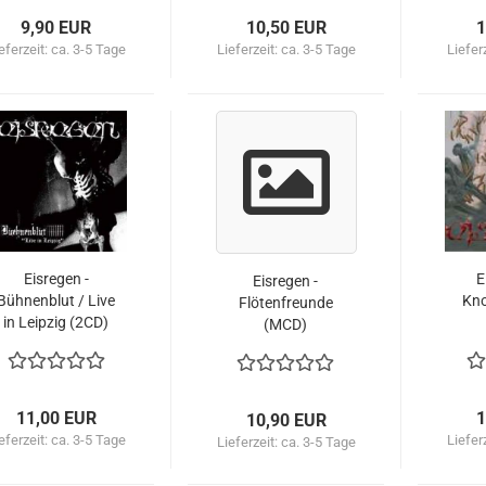
9,90 EUR
10,50 EUR
1
eferzeit:
ca. 3-5 Tage
Lieferzeit:
ca. 3-5 Tage
Liefer
Eisregen -
E
Eisregen -
Bühnenblut / Live
Kno
Flötenfreunde
in Leipzig (2CD)
(MCD)
11,00 EUR
1
10,90 EUR
eferzeit:
ca. 3-5 Tage
Liefer
Lieferzeit:
ca. 3-5 Tage