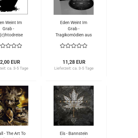
en Weint Im
Eden Weint Im
Grab -
Grab -
(c)htodreise
Tragikomödien aus
(CD)
dem Mordarchiv
(DigiCD)
2,00 EUR
11,28 EUR
zeit:
ca. 3-5 Tage
Lieferzeit:
ca. 3-5 Tage
ll - The Art To
Eïs - Bannstein