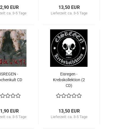
2,90 EUR
13,50 EUR
zeit:
ca. 3-5 Tage
Lieferzeit:
ca. 3-5 Tage
ISREGEN -
Eisregen -
chenkult CD
Krebskollektion (2
CD)
1,90 EUR
13,50 EUR
zeit:
ca. 3-5 Tage
Lieferzeit:
ca. 3-5 Tage