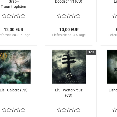
Grab -
Doodschrift (CD)
E
Traumtrophäen
oter Trauertänzer -
(CD)
12,00 EUR
10,00 EUR
eferzeit:
ca. 3-5 Tage
Lieferzeit:
ca. 3-5 Tage
Liefer
TOP
Eïs - Galeere (CD)
EÏS - Wetterkreuz
Eishe
(CD)