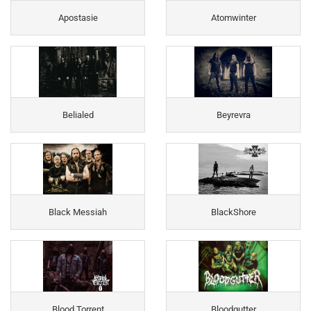
Apostasie
Atomwinter
Belialed
Beyrevra
Black Messiah
BlackShore
Blood Torrent
Bloodgutter