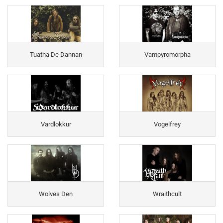
Tuatha De Dannan
Vampyromorpha
Vardlokkur
Vogelfrey
Wolves Den
Wraithcult