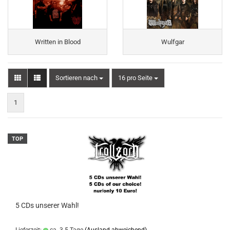
Written in Blood
Wulfgar
Sortieren nach
pro Seite
Sortieren nach
16 pro Seite
1
TOP
5 CDs unserer Wahl!