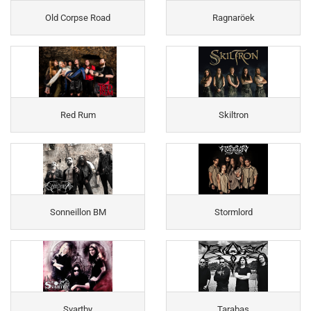
Old Corpse Road
Ragnaröek
Red Rum
Skiltron
Sonneillon BM
Stormlord
Svartby
Tarabas