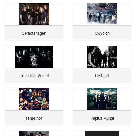
Gernotshagen
Gwydion
Heimdalls Wacht
Helfahrt
Hinterhof
Impius Mundi