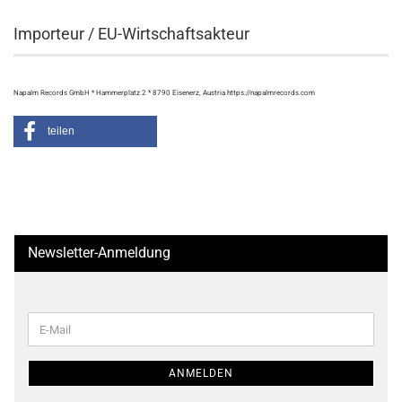
Importeur / EU-Wirtschaftsakteur
Napalm Records GmbH * Hammerplatz 2 * 8790 Eisenerz, Austria https://napalmrecords.com
teilen
Newsletter-Anmeldung
WEITER
E-
ZUR
Mail
NEWSLETTER-
ANMELDUNG
ANMELDEN