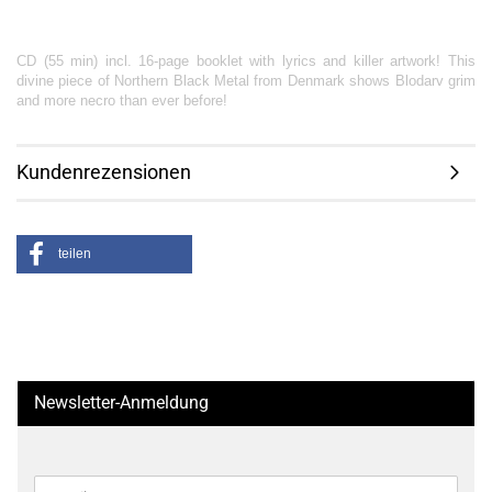
CD (55 min) incl. 16-page booklet with lyrics and killer artwork! This
divine piece of Northern Black Metal from Denmark shows Blodarv grim
and more necro than ever before!
Kundenrezensionen
teilen
Newsletter-Anmeldung
WEITER