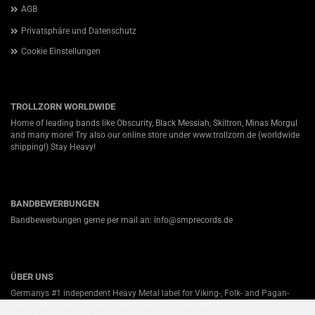
AGB
Privatsphäre und Datenschutz
Cookie Einstellungen
TROLLZORN WORLDWIDE
Home of leading bands like Obscurity, Black Messiah, Skiltron, Minas Morgul
and many more! Try also our online store under
www.trollzorn.de
(worldwide
shipping!) Stay Heavy!
BANDBEWERBUNGEN
Bandbewerbungen gerne per mail an: info@smprecords.de
ÜBER UNS
Germanys #1 independent Heavy Metal label for Viking-, Folk- and Pagan-
Death / Black Metal! Nearly twenty years ago we started in a small town