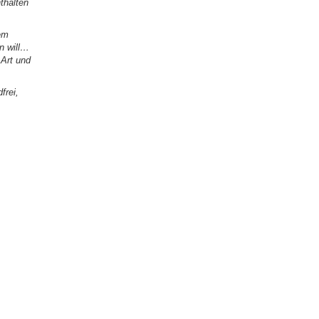
thalten
em
n will…
Art und
frei,