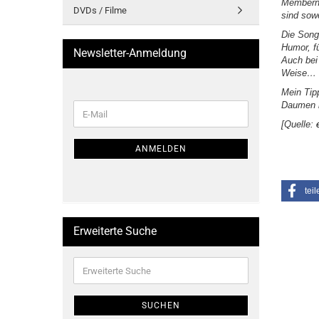
Membern,
DVDs / Filme
sind sowe
Die Song
Humor, f
Newsletter-Anmeldung
Auch bei
Weise…
Mein Tip
Daumen h
WEITER
E-
ZUR
[Quelle:
Mail
NEWSLETTER-
ANMELDUNG
ANMELDEN
teil
Erweiterte Suche
Erweiterte
Suche
SUCHEN