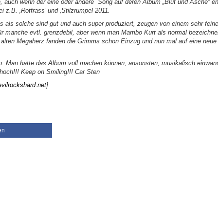
 auch wenn der eine oder andere Song auf deren Album „Blut und Asche“ en
i z.B. ‚Rotfrass’ und ‚Stilzrumpel 2011.
s als solche sind gut und auch super produziert, zeugen von einem sehr fein
ür manche evtl. grenzdebil, aber wenn man Mambo Kurt als normal bezeichne
 alten Megaherz fanden die Grimms schon Einzug und nun mal auf eine neue 
p: Man hätte das Album voll machen können, ansonsten, musikalisch einwand
och!!! Keep on Smiling!!! Car Sten
evilrockshard.net
]
en