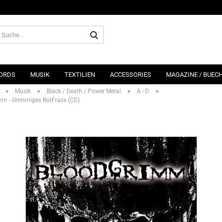
Suche...
ORDS
MUSIK
TEXTILIEN
ACCESSORIES
MAGAZINE / BUEC
»
»
»
»
Musik
Black / Death / Power Metal
A - D
m - Grimmiges RotFrass (CD)