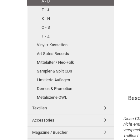
A - D
E - J
K - N
O - S
T - Z
Vinyl + Kassetten
Art Gates Records
Mittelalter / Neo-Folk
Sampler & Split CDs
Limitierte Auflagen
Demos & Promotion
Besc
Metalszene OWL
Textilien
Diese CD
Accessories
nicht ern
versprec
Magazine / Buecher
TrollfesT