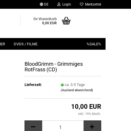
DE
Login
Merkzettel
Ihr Warenkorb
0,00 EUR
HER
DVDS / FILME
%SALE%
BloodGrimm - Grimmiges
RotFrass (CD)
Lieferzeit:
ca. 3-5 Tage
(Ausland abweichend)
10,00 EUR
inkl. 19% MwSt.