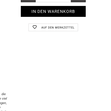
AUF DEN MERKZETTEL
 die
 viel
egen,
y