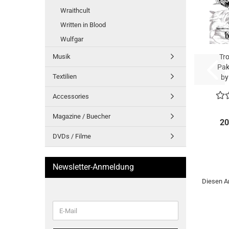
Wraithcult
Written in Blood
Wulfgar
Musik
Tro
Pak
Textilien
by
Accessories
Magazine / Buecher
20
DVDs / Filme
Newsletter-Anmeldung
Diesen Ar
WEITER
E-
ZUR
Mail
NEWSLETTER-