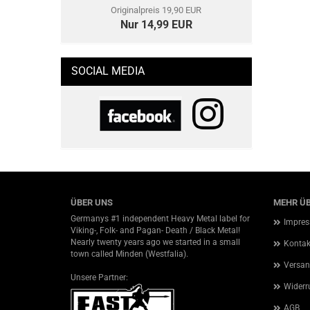
Originalpreis 19,90 EUR
Nur 14,99 EUR
SOCIAL MEDIA
ÜBER UNS
MEHR ÜB
Germanys #1 independent Heavy Metal label for
Impre
Viking-, Folk- and Pagan- Death / Black Metal!
Nearly twenty years ago we started in a small
Kontak
town called Minden (Westfalia).
Versan
Unsere Partner:
Widerr
AGB