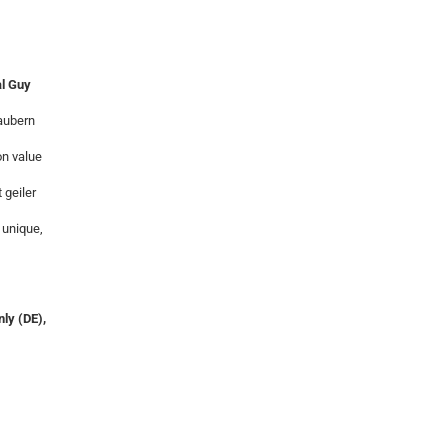
l Guy
aubern
on value
geiler
 unique,
ly (DE),