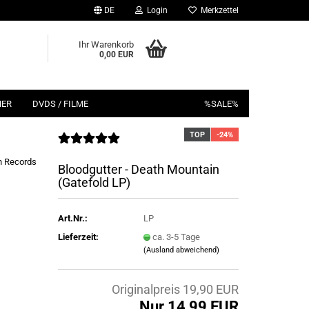
DE
Login
Merkzettel
Ihr Warenkorb
0,00 EUR
HER
DVDS / FILME
%SALE%
TOP
-24%
n Records
Bloodgutter - Death Mountain
(Gatefold LP)
Art.Nr.:
LP
Lieferzeit:
ca. 3-5 Tage
(Ausland abweichend)
Originalpreis 19,90 EUR
Nur 14,99 EUR