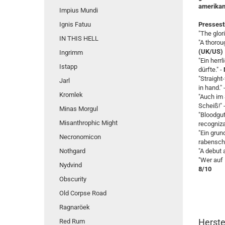
amerikan
Impius Mundi
Ignis Fatuu
Presses
"The glori
IN THIS HELL
"A thorou
(UK/US)
Ingrimm
"Ein herr
Istapp
dürfte." -
"Straight
Jarl
in hand." 
Kromlek
"Auch im
Scheiß!" 
Minas Morgul
"Bloodgut
Misanthrophic Might
recogniza
"Ein grun
Necronomicon
rabensch
Nothgard
"A debut a
"Wer auf 
Nydvind
8/10
Obscurity
Old Corpse Road
Ragnaröek
Herste
Red Rum