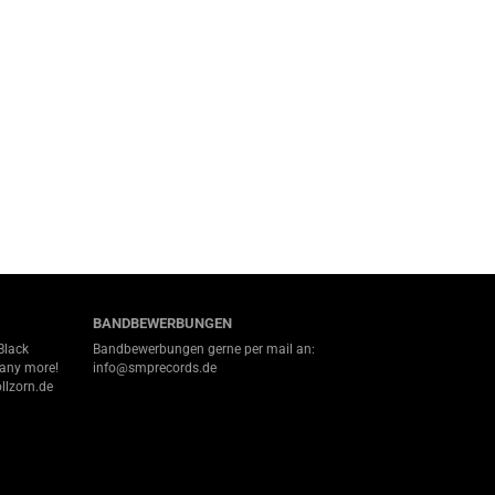
BANDBEWERBUNGEN
Black
Bandbewerbungen gerne per mail an:
many more!
info@smprecords.de
llzorn.de