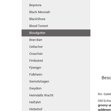
Beyrevra
Black Messiah
BlackShore
Blood Torrent
Bloodgutter
Bran Barr
Celtachor
Cruachan
Fimbulvet
Fjoergyn
Folkheim
Besc
Gernotshagen
Gwydion
lim. Gate
Heimdalls Wacht
Old Scho
Helfahrt
groovy un
Hinterhof
goldenen