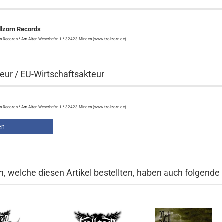
lzorn Records
n Records * Am Alten Weserhafen 1 * 32423 Minden (www.trollzorn.de)
eur / EU-Wirtschaftsakteur
n Records * Am Alten Weserhafen 1 * 32423 Minden (www.trollzorn.de)
en
, welche diesen Artikel bestellten, haben auch folgende A