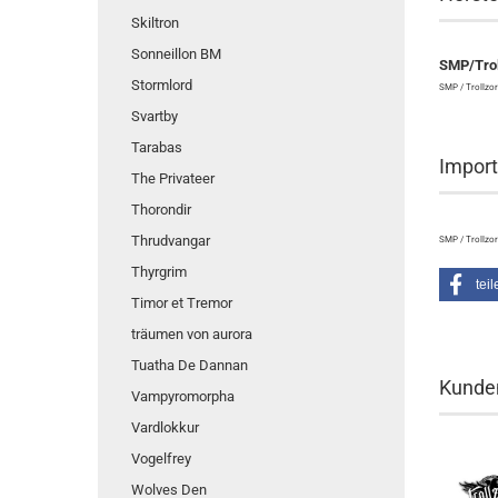
Skiltron
Sonneillon BM
SMP/Trol
Stormlord
SMP / Trollzor
Svartby
Tarabas
Import
The Privateer
Thorondir
Thrudvangar
SMP / Trollzor
Thyrgrim
teil
Timor et Tremor
träumen von aurora
Tuatha De Dannan
Kunden
Vampyromorpha
Vardlokkur
Vogelfrey
Wolves Den