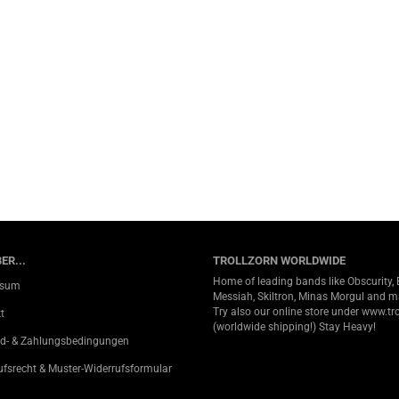
ER...
TROLLZORN WORLDWIDE
Home of leading bands like Obscurity, 
ssum
Messiah, Skiltron, Minas Morgul and 
Try also our online store under
www.tro
t
(worldwide shipping!) Stay Heavy!
d- & Zahlungsbedingungen
ufsrecht & Muster-Widerrufsformular