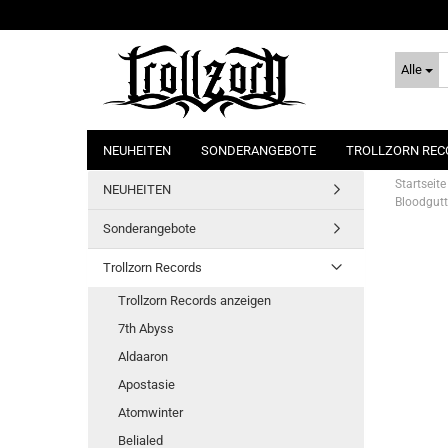
Alle
NEUHEITEN
SONDERANGEBOTE
TROLLZORN REC
Startseite
NEUHEITEN
Bloodgutt
Sonderangebote
Trollzorn Records
Trollzorn Records anzeigen
7th Abyss
Aldaaron
Apostasie
Atomwinter
Belialed