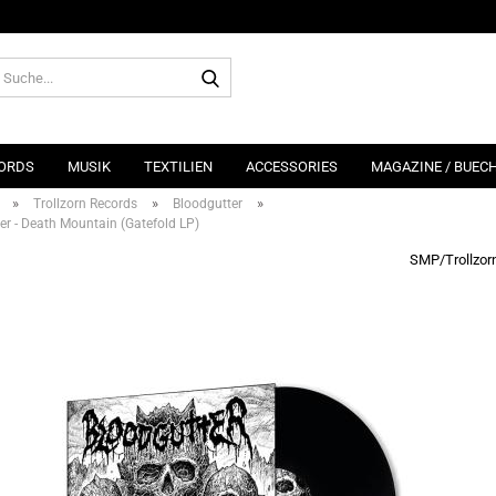
Suche...
ORDS
MUSIK
TEXTILIEN
ACCESSORIES
MAGAZINE / BUEC
»
»
»
Trollzorn Records
Bloodgutter
er - Death Mountain (Gatefold LP)
SMP/Trollzor