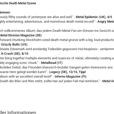
ische Death Metal Szene
timmen:
ously filthy sounds of yesteryear are alive and well." -
Metal Epidemic (UK), 4/5
ghly entertaining, adventurous, and monstrous death metal record!" -
Angry Meta
lich vollkommenes Album, das jedem Death-Metal-Fan ein Grinsen ins Gesicht z
Metal Division Magazine (DE)
-forward chunking Stockholm-sized death metal groove with a big, loud producti
-
Grizzly Butts (US)
 Staate Dänemark wird anständig Todesblei gegossen! Hochexplosiv - verdammt 
-
X-Crash (DE), 8/10
ter bring together multiple elements and nuances of metal, ultimately creating a
bly engaging sonic chunk." -
Metalhead (IT)
dsolides Debüt, das Freunden klassisch-brutaler Gangart guten Gewissens ans
warze Herz gelegt werden kann!" -
Legacy (DE), 12/15, Tipp!
lbum with an excellent overall level!" -
Inferno Magazine (FI)
Death der 80er und 90er steht, sollte hier auf jeden Fall mal reinhören." -
Metal On
ller Informationen