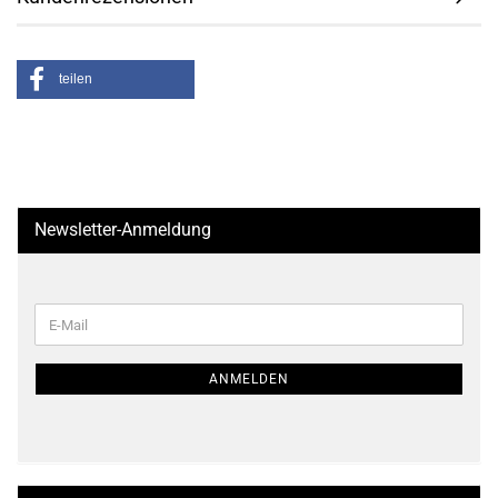
teilen
Newsletter-Anmeldung
WEITER
E-
ZUR
Mail
NEWSLETTER-
ANMELDUNG
ANMELDEN