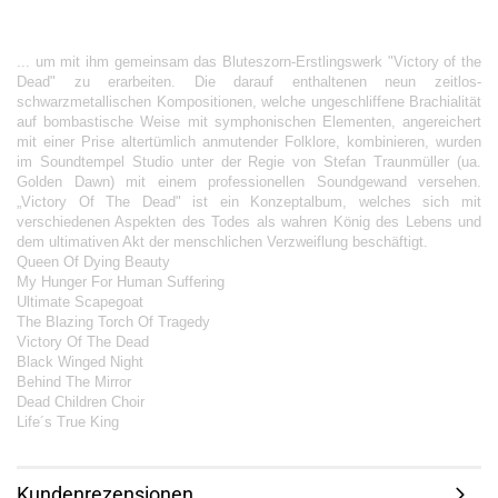
... um mit ihm gemeinsam das Bluteszorn-Erstlingswerk "Victory of the
Dead" zu erarbeiten. Die darauf enthaltenen neun zeitlos-
schwarzmetallischen Kompositionen, welche ungeschliffene Brachialität
auf bombastische Weise mit symphonischen Elementen, angereichert
mit einer Prise altertümlich anmutender Folklore, kombinieren, wurden
im Soundtempel Studio unter der Regie von Stefan Traunmüller (ua.
Golden Dawn) mit einem professionellen Soundgewand versehen.
„Victory Of The Dead" ist ein Konzeptalbum, welches sich mit
verschiedenen Aspekten des Todes als wahren König des Lebens und
dem ultimativen Akt der menschlichen Verzweiflung beschäftigt.
Queen Of Dying Beauty
My Hunger For Human Suffering
Ultimate Scapegoat
The Blazing Torch Of Tragedy
Victory Of The Dead
Black Winged Night
Behind The Mirror
Dead Children Choir
Life´s True King
Kundenrezensionen