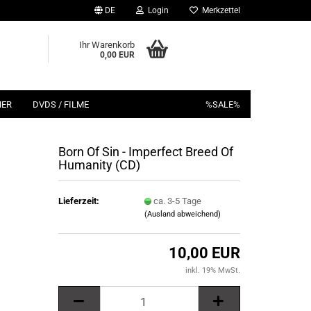
DE
Login
Merkzettel
Ihr Warenkorb
0,00 EUR
HER
DVDS / FILME
%SALE%
Born Of Sin - Imperfect Breed Of
Humanity (CD)
Lieferzeit:
ca. 3-5 Tage
(Ausland abweichend)
10,00 EUR
inkl. 19% MwSt.