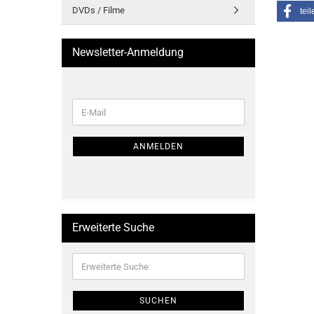
DVDs / Filme
teil
Newsletter-Anmeldung
WEITER
E-
ZUR
Mail
NEWSLETTER-
ANMELDUNG
ANMELDEN
Erweiterte Suche
Erweiterte
Suche
SUCHEN