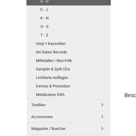
A - D
E - J
K - N
O - S
T - Z
Vinyl + Kassetten
Art Gates Records
Mittelalter / Neo-Folk
Sampler & Split CDs
Limitierte Auflagen
Demos & Promotion
Besc
Metalszene OWL
Textilien
Accessories
Magazine / Buecher