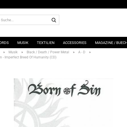
Suche...
ORDS
MUSIK
TEXTILIEN
ACCESSORIES
MAGAZINE / BUEC
»
»
»
»
Musik
Black / Death / Power Metal
A - D
in - Imperfect Breed Of Humanity (CD)