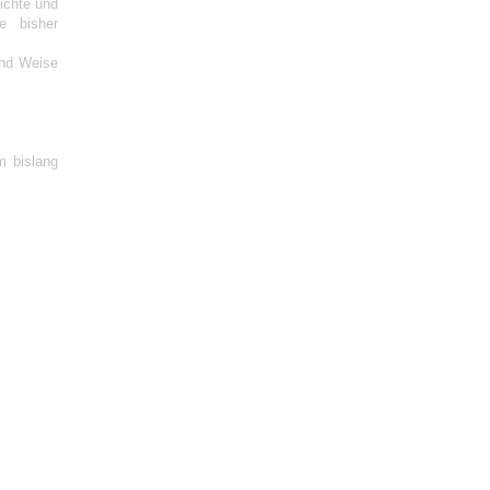
hichte und
e bisher
und Weise
m bislang