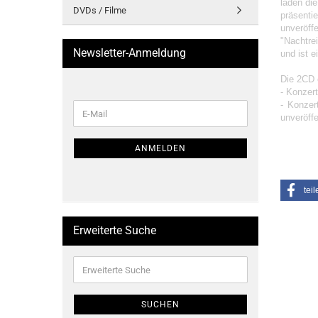
laden die
DVDs / Filme
präsent
unveröffe
"Nachtre
Newsletter-Anmeldung
und ist e
Die 2CD 
- Konzert
- Konzer
WEITER
E-
unveröffe
ZUR
Mail
NEWSLETTER-
ANMELDUNG
ANMELDEN
teil
Erweiterte Suche
Erweiterte
Suche
SUCHEN