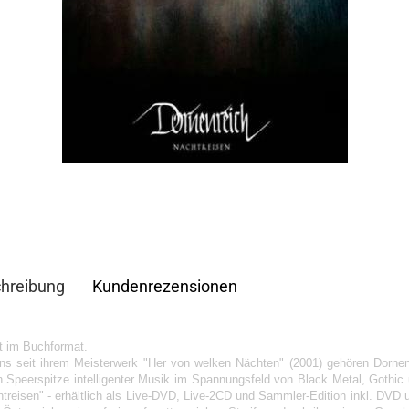
hreibung
Kundenrezensionen
t im Buchformat.
ns seit ihrem Meisterwerk "Her von welken Nächten" (2001) gehören Dornen
n Speerspitze intelligenter Musik im Spannungsfeld von Black Metal, Gothic 
htreisen" - erhältlich als Live-DVD, Live-2CD und Sammler-Edition inkl. DVD 