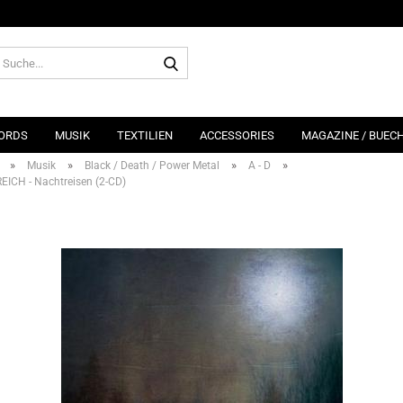
Suche...
ORDS
MUSIK
TEXTILIEN
ACCESSORIES
MAGAZINE / BUEC
»
»
»
»
Musik
Black / Death / Power Metal
A - D
ICH - Nachtreisen (2-CD)