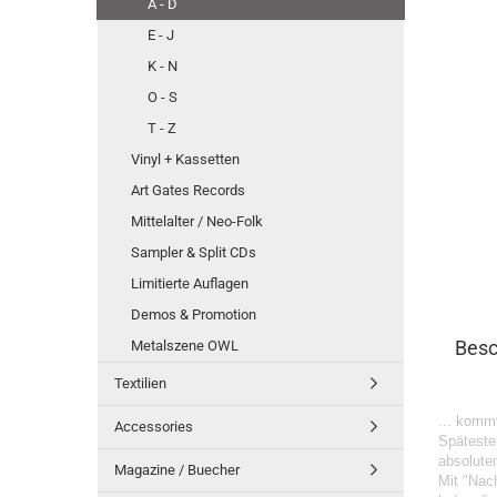
A - D
E - J
K - N
O - S
T - Z
Vinyl + Kassetten
Art Gates Records
Mittelalter / Neo-Folk
Sampler & Split CDs
Limitierte Auflagen
Demos & Promotion
Besc
Metalszene OWL
Textilien
... komm
Accessories
Späteste
absolute
Magazine / Buecher
Mit "Nac