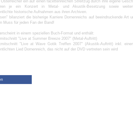
 Österreicher ein auf einen facettenreichen Streifzug durch ihre eigene Gesc
ieren je ein Konzert in Metal- und Akustik-Besetzung sowie weiter
ntlichte historische Aufnahmen aus ihren Archiven.
isen" bilanziert die bisherige Karriere Dornenreichs auf beeindruckende Art 
in Muss für jeden Fan der Band!
erscheint in einem speziellen Buch-Format und enthält:
mitschnitt "Live at Summer Breeze 2007" (Metal-Auftritt)
tmitschnitt "Live at Wave Gotik Treffen 2007" (Akustik-Auftritt) inkl. eine
ntlichten Lied Dornenreich, das nicht auf der DVD vertreten sein wird
en