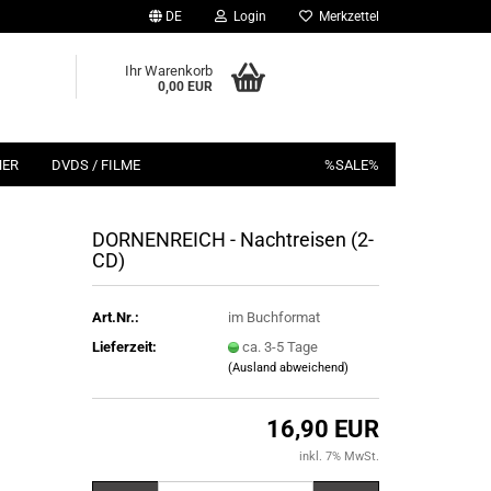
DE
Login
Merkzettel
Ihr Warenkorb
0,00 EUR
HER
DVDS / FILME
%SALE%
DORNENREICH - Nachtreisen (2-
CD)
Art.Nr.:
im Buchformat
Lieferzeit:
ca. 3-5 Tage
(Ausland abweichend)
16,90 EUR
inkl. 7% MwSt.