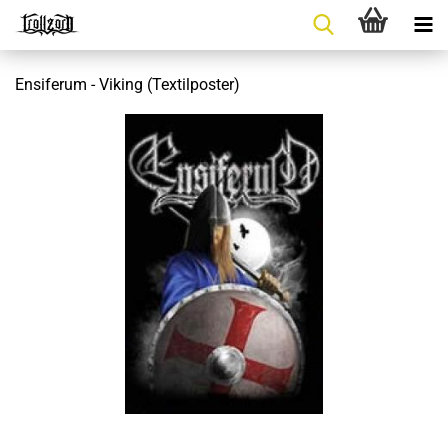
Ensiferum - Viking (Textilposter)