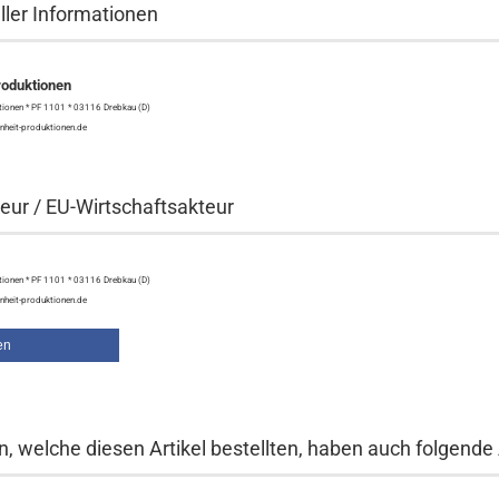
ller Informationen
roduktionen
tionen * PF 1101 * 03116 Drebkau (D)
inheit-produktionen.de
eur / EU-Wirtschaftsakteur
tionen * PF 1101 * 03116 Drebkau (D)
inheit-produktionen.de
en
, welche diesen Artikel bestellten, haben auch folgende A