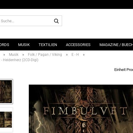
Suche...
ORDS
MUSIK
TEXTILIEN
ACCESSORIES
MAGAZINE / BUEC
»
»
»
»
Musik
Folk / Pagan / Viking
E - H
 - Heidenherz (2CD-Digi)
Einheit Pr