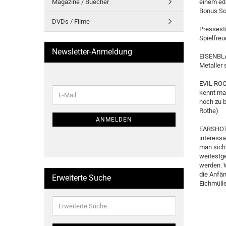
Magazine / Buecher
einem edl
Bonus Son
DVDs / Filme
Pressest
Spielfre
Newsletter-Anmeldung
EISENBLA
Metaller 
EVIL ROCK
WEITER
kennt ma
E-
ZUR
noch zu 
Mail
NEWSLETTER-
Rothe)
ANMELDUNG
ANMELDEN
EARSHOT.
interessa
man sich 
weitestge
werden. W
die Anfän
Erweiterte Suche
Eichmülle
Erweiterte
Suche