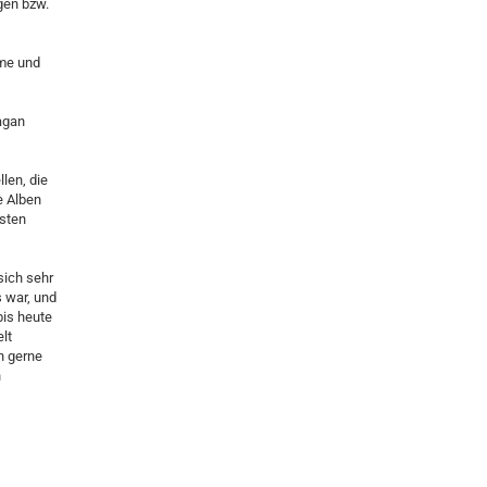
gen bzw.
rme und
agan
len, die
e Alben
sten
sich sehr
 war, und
bis heute
lt
h gerne
h