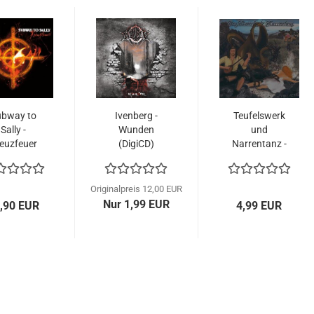
ubway to
Ivenberg -
Teufelswerk
Sally -
Wunden
und
euzfeuer
(DigiCD)
Narrentanz -
(CD)
Minnemetal
CD...
Originalpreis 12,00 EUR
Nur 1,99 EUR
,90 EUR
4,99 EUR