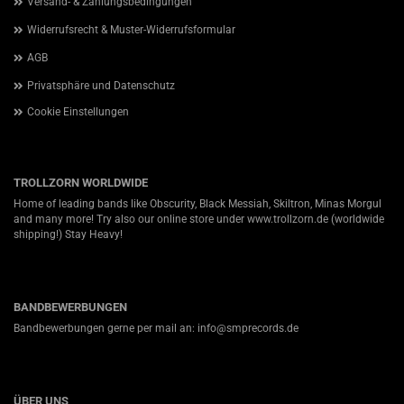
Versand- & Zahlungsbedingungen
Widerrufsrecht & Muster-Widerrufsformular
AGB
Privatsphäre und Datenschutz
Cookie Einstellungen
TROLLZORN WORLDWIDE
Home of leading bands like Obscurity, Black Messiah, Skiltron, Minas Morgul
and many more! Try also our online store under
www.trollzorn.de
(worldwide
shipping!) Stay Heavy!
BANDBEWERBUNGEN
Bandbewerbungen gerne per mail an: info@smprecords.de
ÜBER UNS