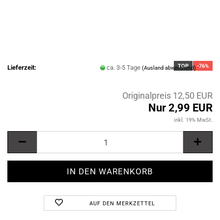
TOP
-76%
Lieferzeit:
ca. 3-5 Tage
(Ausland abweichend)
Originalpreis 12,50 EUR
Nur 2,99 EUR
inkl. 19% MwSt.
AUF DEN MERKZETTEL