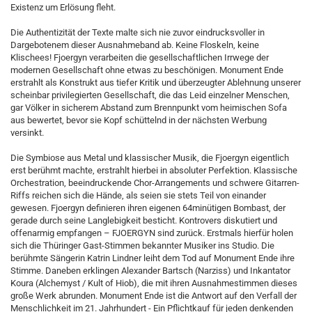
Existenz um Erlösung fleht.
Die Authentizität der Texte malte sich nie zuvor eindrucksvoller in
Dargebotenem dieser Ausnahmeband ab. Keine Floskeln, keine
Klischees! Fjoergyn verarbeiten die gesellschaftlichen Irrwege der
modernen Gesellschaft ohne etwas zu beschönigen. Monument Ende
erstrahlt als Konstrukt aus tiefer Kritik und überzeugter Ablehnung unserer
scheinbar privilegierten Gesellschaft, die das Leid einzelner Menschen,
gar Völker in sicherem Abstand zum Brennpunkt vom heimischen Sofa
aus bewertet, bevor sie Kopf schüttelnd in der nächsten Werbung
versinkt.
Die Symbiose aus Metal und klassischer Musik, die Fjoergyn eigentlich
erst berühmt machte, erstrahlt hierbei in absoluter Perfektion. Klassische
Orchestration, beeindruckende Chor-Arrangements und schwere Gitarren-
Riffs reichen sich die Hände, als seien sie stets Teil von einander
gewesen. Fjoergyn definieren ihren eigenen 64minütigen Bombast, der
gerade durch seine Langlebigkeit besticht. Kontrovers diskutiert und
offenarmig empfangen – FJOERGYN sind zurück. Erstmals hierfür holen
sich die Thüringer Gast-Stimmen bekannter Musiker ins Studio. Die
berühmte Sängerin Katrin Lindner leiht dem Tod auf Monument Ende ihre
Stimme. Daneben erklingen Alexander Bartsch (Narziss) und Inkantator
Koura (Alchemyst / Kult of Hiob), die mit ihren Ausnahmestimmen dieses
große Werk abrunden. Monument Ende ist die Antwort auf den Verfall der
Menschlichkeit im 21. Jahrhundert - Ein Pflichtkauf für jeden denkenden