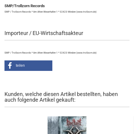
SMP/Trollzorn Records
SMP / Trollzorn Records * Am Alten Weserhafen 1 * 32423 Minden (www.trollzorn.de)
Importeur / EU-Wirtschaftsakteur
SMP / Trollzorn Records * Am Alten Weserhafen 1 * 32423 Minden (www.trollzorn.de)
teilen
Kunden, welche diesen Artikel bestellten, haben
auch folgende Artikel gekauft: