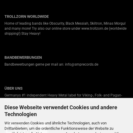
TROLLZORN WORLDWIDE
Home of leading bands like Obscurity, Black Messiah, Skiltron, Minas Morgul
and many more! Try also our online store under
www.trollzorn.de
(worldwide
shipping!) Stay Heavy!
BANDBEWERBUNGEN
Bandbewerbungen gerne per mail an: info@smprecords.de
ÜBER UNS
Germanys #1 independent Heavy Metal label for Viking-, Folk- and Pagan-
Death / Black Metal! Nearly twenty years ago we started in a small town
called Minden (Westfalia).
Diese Webseite verwendet Cookies und andere
Technologien
Unsere Partner:
Wir verwenden Cookies und ähnliche Technologien, auch von
Drittanbietern, um die ordentliche Funktionsweise der Website zu