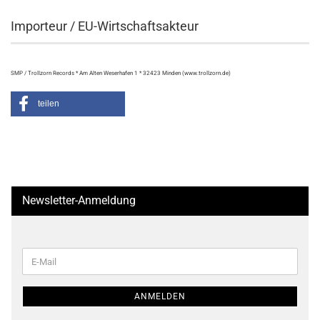
Importeur / EU-Wirtschaftsakteur
SMP / Trollzorn Records * Am Alten Weserhafen 1 * 32423 Minden (www.trollzorn.de)
teilen
Newsletter-Anmeldung
WEITER
E-
ZUR
Mail
NEWSLETTER-
ANMELDUNG
ANMELDEN