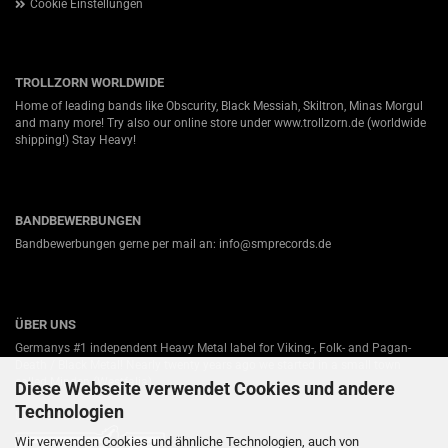
Cookie Einstellungen
TROLLZORN WORLDWIDE
Home of leading bands like Obscurity, Black Messiah, Skiltron, Minas Morgul
and many more! Try also our online store under
www.trollzorn.de
(worldwide
shipping!) Stay Heavy!
BANDBEWERBUNGEN
Bandbewerbungen gerne per mail an: info@smprecords.de
ÜBER UNS
Germanys #1 independent Heavy Metal label for Viking-, Folk- and Pagan-
Death / Black Metal! Nearly twenty years ago we started in a small town
called Minden (Westfalia).
Diese Webseite verwendet Cookies und andere
Technologien
Unsere Partner:
Wir verwenden Cookies und ähnliche Technologien, auch von