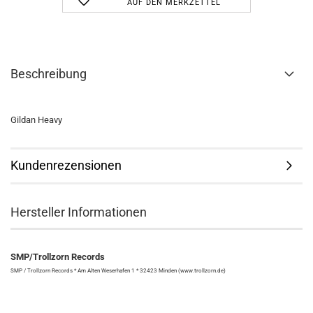
AUF DEN MERKZETTEL
Beschreibung
Gildan Heavy
Kundenrezensionen
Hersteller Informationen
SMP/Trollzorn Records
SMP / Trollzorn Records * Am Alten Weserhafen 1 * 32423 Minden (www.trollzorn.de)