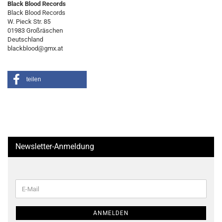
Black Blood Records
Black Blood Records
W. Pieck Str. 85
01983 Großräschen
Deutschland
blackblood@gmx.at
teilen
Newsletter-Anmeldung
WEITER
E-
ZUR
Mail
NEWSLETTER-
ANMELDUNG
ANMELDEN