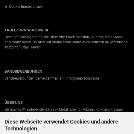
Cookie Einstellungen
TROLLZORN WORLDWIDE
Home of leading bands like Obscurity, Black Messiah, Skiltron, Minas Morgul
and many more! Try also our online store under
www.trollzorn.de
(worldwide
shipping!) Stay Heavy!
BANDBEWERBUNGEN
Bandbewerbungen gerne per mail an: info@smprecords.de
ÜBER UNS
Germanys #1 independent Heavy Metal label for Viking-, Folk- and Pagan-
Death / Black Metal! Nearly twenty years ago we started in a small town
called Minden (Westfalia).
Diese Webseite verwendet Cookies und andere
Technologien
Unsere Partner: