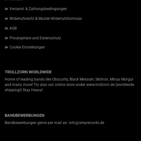
Versand- & Zahlungsbedingungen
Widerrufsrecht & Muster-Widerrufsformular
AGB
Privatsphäre und Datenschutz
Cookie Einstellungen
TROLLZORN WORLDWIDE
Home of leading bands like Obscurity, Black Messiah, Skiltron, Minas Morgul
and many more! Try also our online store under
www.trollzorn.de
(worldwide
shipping!) Stay Heavy!
BANDBEWERBUNGEN
Bandbewerbungen gerne per mail an: info@smprecords.de