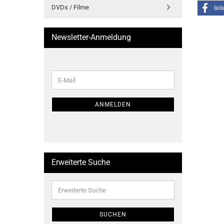
DVDs / Filme
teil
Newsletter-Anmeldung
WEITER
E-
ZUR
Mail
NEWSLETTER-
ANMELDUNG
ANMELDEN
Erweiterte Suche
Erweiterte
Suche
SUCHEN