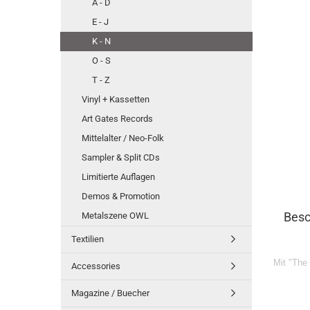
A - D
E - J
K - N
O - S
T - Z
Vinyl + Kassetten
Art Gates Records
Mittelalter / Neo-Folk
Sampler & Split CDs
Limitierte Auflagen
Demos & Promotion
Besc
Metalszene OWL
Textilien
Mit "The
Accessories
Magazine / Buecher