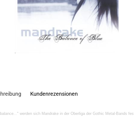
hreibung
Kundenrezensionen
 balance..." werden sich Mandrake in der Oberliga der Gothic Metal-Bands fes