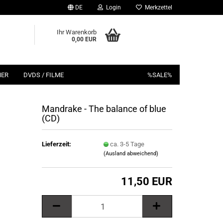
DE
Login
Merkzettel
Ihr Warenkorb
0,00 EUR
HER
DVDS / FILME
%SALE%
Mandrake - The balance of blue
(CD)
Lieferzeit:
ca. 3-5 Tage
(Ausland abweichend)
11,50 EUR