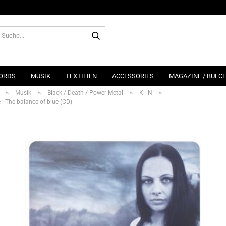
Suche...
ORDS
MUSIK
TEXTILIEN
ACCESSORIES
MAGAZINE / BUEC
»
»
»
»
Musik
Black / Death / Power Metal
K - N
- The balance of blue (CD)