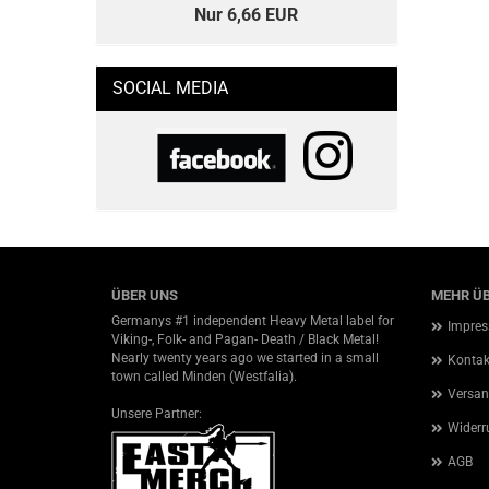
Nur 6,66 EUR
SOCIAL MEDIA
ÜBER UNS
MEHR ÜB
Germanys #1 independent Heavy Metal label for
Impre
Viking-, Folk- and Pagan- Death / Black Metal!
Nearly twenty years ago we started in a small
Kontak
town called Minden (Westfalia).
Versan
Unsere Partner:
Widerr
AGB