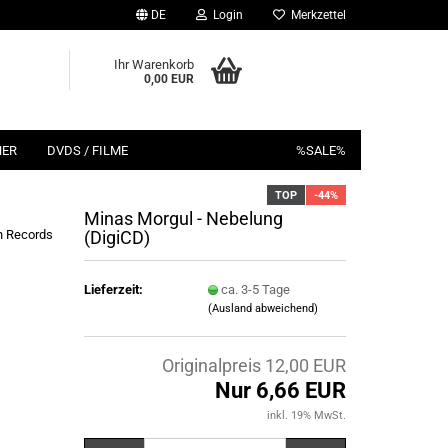
DE
Login
Merkzettel
Ihr Warenkorb
0,00 EUR
HER
DVDS / FILME
%SALE%
TOP
-44%
Minas Morgul - Nebelung
n Records
(DigiCD)
Lieferzeit:
ca. 3-5 Tage
(Ausland abweichend)
Originalpreis 12,00 EUR
Nur 6,66 EUR
inkl. 19% MwSt.