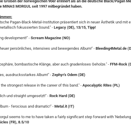
ie Größen der norwegischen 90er erinnert als an die deutsche Black/Pagan Me
ie MINAS MORGUL seit 1997 mitbegründet haben.
timmen:
tsche Pagan-Black-Metal-Institution präsentiert sich in neuer Ästhetik und mit 
tallisch fokussierten Sound." -
Legacy (DE), 13/15, Tipp!
ing development!" -
Scream Magazine (NO)
heuer persönliches, intensives und bewegendes Album!" -
Bleeding4Metal.de (D
mosphäre, bombastische Klänge, aber auch gnadenloses Geholze." -
FFM-Rock (
tes, ausdrucksstarkes Album!" -
Zephyr's Odem (DE)
 the strongest release in the career of this band." -
Apocalyptic Rites (PL)
lich und straight umgesetzt!" -
Rock Hard (DE)
album - ferocious and dramatic!" -
Metal.it (IT)
rgul seems to me to have taken a fairly significant step forward with 'Nebelung'.
icles (FR), 8.5/10