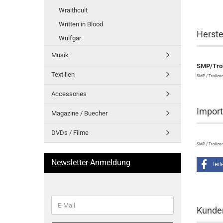
Wraithcult
Written in Blood
Herste
Wulfgar
Musik
SMP/Trol
Textilien
SMP / Trollzor
Accessories
Import
Magazine / Buecher
DVDs / Filme
SMP / Trollzor
Newsletter-Anmeldung
teil
WEITER
E-
ZUR
Kunden
Mail
NEWSLETTER-