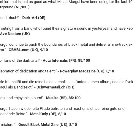
 effort that is just as good as what Minas Morgul have been doing for the last 10 
ground (NL/INT)
 und frisch!" -
Dark-Art (DE)
 outing from a band who found their signature sound in yesteryear and have kept
Ave Noctum (UK)
rgul continue to push the boundaries of black metal and deliver a nine-track e
or." -
GBHBL.com (UK), 9/10
r fans of the dark arts!" -
Acta Infernalis (FR), 85/100
elebration of dedication and talent!"
- Powerplay Magazine (UK), 8/10
le Intensität und die reine Leidenschaft - ein fantastisches Album, das die Evol
gul als Band zeigt
." - Schwermetall.ch (CH)
 dark and enjoyable album!" -
Musika (BE), 85/100
rgul haben wieder alte Pfade betreten und machen sich auf eine gute und
rechende Reise." -
Metal Only (DE), 8/10
 mixture!" -
Occult Black Metal Zine (US), 8/10