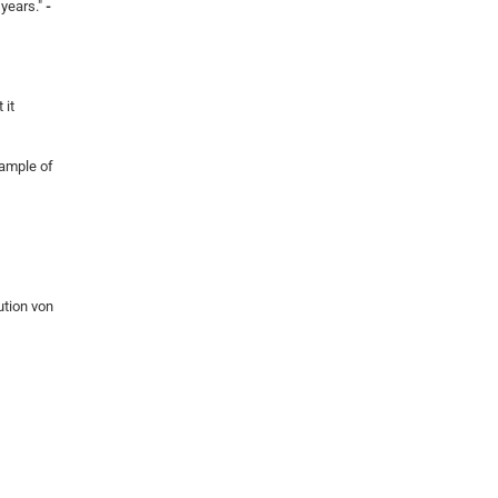
years."
-
 it
xample of
ution von