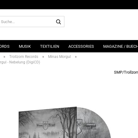
Suche...
ORDS
MUSIK
TEXTILIEN
ACCESSORIES
MAGAZINE / BUEC
»
»
»
Trollzorn Records
Minas Morgul
gul - Nebelung (DigiCD)
SMP/Trollzor