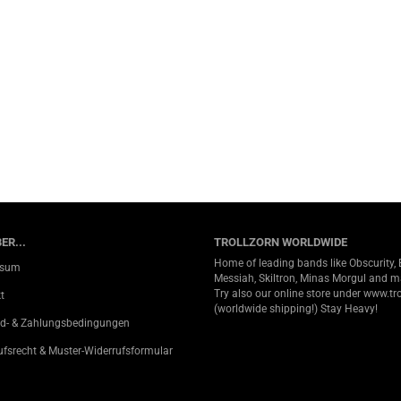
ER...
TROLLZORN WORLDWIDE
Home of leading bands like Obscurity, 
ssum
Messiah, Skiltron, Minas Morgul and 
Try also our online store under
www.tro
t
(worldwide shipping!) Stay Heavy!
d- & Zahlungsbedingungen
ufsrecht & Muster-Widerrufsformular