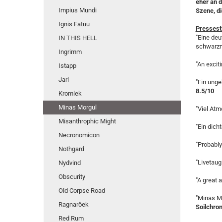
eher an d
Impius Mundi
Szene, d
Ignis Fatuu
Presses
"Eine deu
IN THIS HELL
schwarzme
Ingrimm
"An excit
Istapp
Jarl
"Ein unge
8.5/10
Kromlek
Minas Morgul
"Viel At
Misanthrophic Might
"Ein dich
Necronomicon
"Probably
Nothgard
"Livetaug
Nydvind
Obscurity
"A great 
Old Corpse Road
"Minas Mo
Ragnaröek
Soilchron
Red Rum