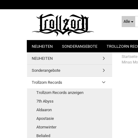
Alle
NEUHEITEN
SONDERANGEBOTE
TROLLZORN REC
Startseite
NEUHEITEN
Minas Mor
Sonderangebote
Trollzorn Records
Trollzorn Records anzeigen
7th Abyss
Aldaaron
Apostasie
Atomwinter
Belialed