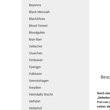
Beyrevra
Black Messiah
BlackShore
Blood Torrent
Bloodgutter
Bran Barr
Celtachor
Cruachan
Fimbulvet
Fjoergyn
Folkheim
Besc
Gernotshagen
Gwydion
Nach ein
Heimdalls Wacht
„Nebelun
Helfahrt
Frei von 
seiner ab
Hinterhof