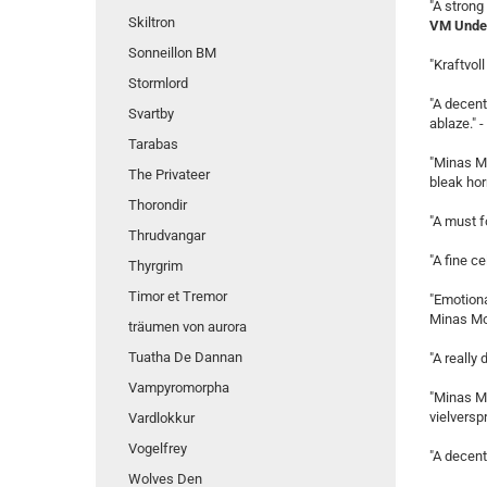
"A strong
Skiltron
VM Under
Sonneillon BM
"Kraftvoll
Stormlord
"A decent
Svartby
ablaze." -
Tarabas
"Minas Mo
The Privateer
bleak horr
Thorondir
"A must fo
Thrudvangar
"A fine c
Thyrgrim
Timor et Tremor
"Emotiona
Minas Mor
träumen von aurora
Tuatha De Dannan
"A really
Vampyromorpha
"Minas Mo
vielversp
Vardlokkur
Vogelfrey
"A decent
Wolves Den