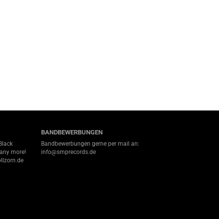
BANDBEWERBUNGEN
Black
Bandbewerbungen gerne per mail an:
many more!
info@smprecords.de
llzorn.de