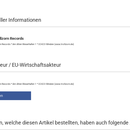
ller Informationen
lzorn Records
n Records * Am Alten Weserhafen 1 * 32423 Minden (www.trollzorn.de)
eur / EU-Wirtschaftsakteur
n Records * Am Alten Weserhafen 1 * 32423 Minden (www.trollzorn.de)
en
, welche diesen Artikel bestellten, haben auch folgende A