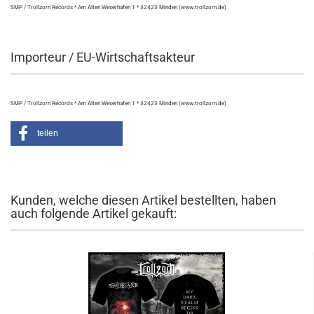
SMP / Trollzorn Records * Am Alten Weserhafen 1 * 32423 Minden (www.trollzorn.de)
Importeur / EU-Wirtschaftsakteur
SMP / Trollzorn Records * Am Alten Weserhafen 1 * 32423 Minden (www.trollzorn.de)
teilen
Kunden, welche diesen Artikel bestellten, haben
auch folgende Artikel gekauft: