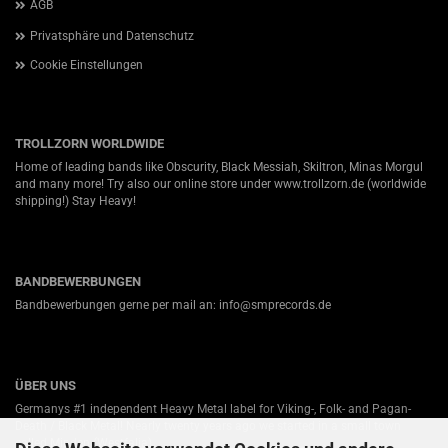
AGB
Privatsphäre und Datenschutz
Cookie Einstellungen
TROLLZORN WORLDWIDE
Home of leading bands like Obscurity, Black Messiah, Skiltron, Minas Morgul
and many more! Try also our online store under
www.trollzorn.de
(worldwide
shipping!) Stay Heavy!
BANDBEWERBUNGEN
Bandbewerbungen gerne per mail an: info@smprecords.de
ÜBER UNS
Germanys #1 independent Heavy Metal label for Viking-, Folk- and Pagan-
Death / Black Metal! Nearly twenty years ago we started in a small town
called Minden (Westfalia).