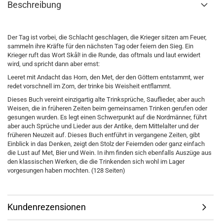
Beschreibung
Der Tag ist vorbei, die Schlacht geschlagen, die Krieger sitzen am Feuer,
sammeln ihre Kräfte für den nächsten Tag oder feiern den Sieg. Ein
Krieger ruft das Wort Skål! in die Runde, das oftmals und laut erwidert
wird, und spricht dann aber ernst:
Leeret mit Andacht das Horn, den Met, der den Göttern entstammt, wer
redet vorschnell im Zorn, der trinke bis Weisheit entflammt.
Dieses Buch vereint einzigartig alte Trinksprüche, Sauflieder, aber auch
Weisen, die in früheren Zeiten beim gemeinsamen Trinken gerufen oder
gesungen wurden. Es legt einen Schwerpunkt auf die Nordmänner, führt
aber auch Sprüche und Lieder aus der Antike, dem Mittelalter und der
früheren Neuzeit auf. Dieses Buch entführt in vergangene Zeiten, gibt
Einblick in das Denken, zeigt den Stolz der Feiernden oder ganz einfach
die Lust auf Met, Bier und Wein. In ihm finden sich ebenfalls Auszüge aus
den klassischen Werken, die die Trinkenden sich wohl im Lager
vorgesungen haben mochten. (128 Seiten)
Kundenrezensionen