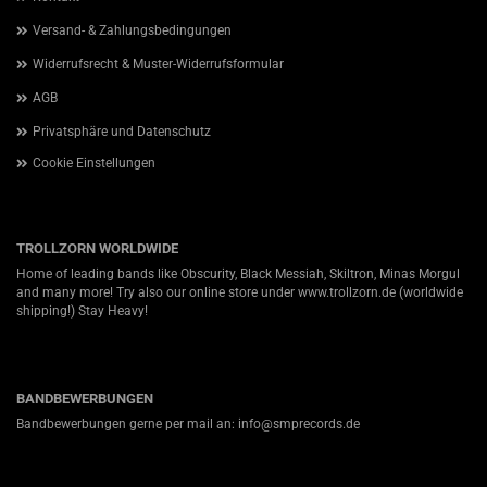
Versand- & Zahlungsbedingungen
Widerrufsrecht & Muster-Widerrufsformular
AGB
Privatsphäre und Datenschutz
Cookie Einstellungen
TROLLZORN WORLDWIDE
Home of leading bands like Obscurity, Black Messiah, Skiltron, Minas Morgul
and many more! Try also our online store under
www.trollzorn.de
(worldwide
shipping!) Stay Heavy!
BANDBEWERBUNGEN
Bandbewerbungen gerne per mail an: info@smprecords.de