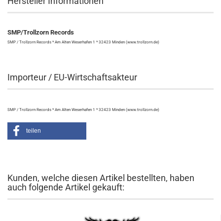
Hersteller Informationen
SMP/Trollzorn Records
SMP / Trollzorn Records * Am Alten Weserhafen 1 * 32423 Minden (www.trollzorn.de)
Importeur / EU-Wirtschaftsakteur
SMP / Trollzorn Records * Am Alten Weserhafen 1 * 32423 Minden (www.trollzorn.de)
teilen
Kunden, welche diesen Artikel bestellten, haben
auch folgende Artikel gekauft: