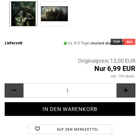
TOP
-46%
Lieferzeit:
ca. 3-5 Tage
(Ausland abweichend)
Originalpreis 13,00 EUR
Nur 6,99 EUR
inkl. 19% MwSt.
AUF DEN MERKZETTEL