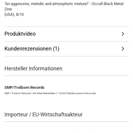
"An aggressive, melodic and atmospheric mixture!" - Occult Black Metal
Zine
(USA), 8/10
Produktvideo
Kundenrezensionen (1)
Hersteller Informationen
SMP/Trollzorn Records
SMP / Trollzorn Records * Am Alten Weserhafen 1 * 32423 Minden (www.trollzorn.de)
Importeur / EU-Wirtschaftsakteur