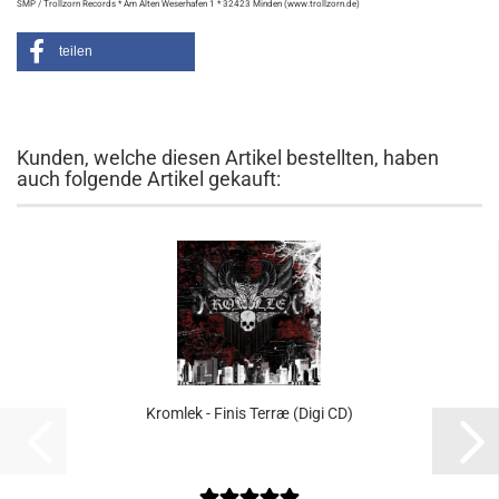
SMP / Trollzorn Records * Am Alten Weserhafen 1 * 32423 Minden (www.trollzorn.de)
teilen
Kunden, welche diesen Artikel bestellten, haben
auch folgende Artikel gekauft:
Kromlek - Finis Terræ (Digi CD)