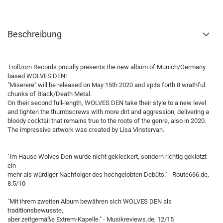
Beschreibung
Trollzorn Records proudly presents the new album of Munich/Germany
based WOLVES DEN!
"Miserere" will be released on May 15th 2020 and spits forth 8 wrathful
chunks of Black/Death Metal.
On their second full-length, WOLVES DEN take their style to a new level
and tighten the thumbscrews with more dirt and aggression, delivering a
bloody cocktail that remains true to the roots of the genre, also in 2020.
The impressive artwork was created by Lisa Vinstervan.
"Im Hause Wolves Den wurde nicht gekleckert, sondern richtig geklotzt -
ein
mehr als würdiger Nachfolger des hochgelobten Debüts." - Route666.de,
8.5/10
"Mit ihrem zweiten Album bewähren sich WOLVES DEN als
traditionsbewusste,
aber zeitgemäße Extrem-Kapelle." - Musikreviews.de, 12/15