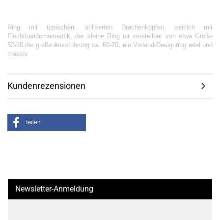
Ring mit typischen, stiliserten Drachenköpfen, seitlich mit
Flechtbandornamentik, der kleine Ring ist verstellbar von etwa Größe
52-60,die große Auzsführung ca. 60-70, ein Vinland-Designring edel und
massiv
Kundenrezensionen
teilen
Newsletter-Anmeldung