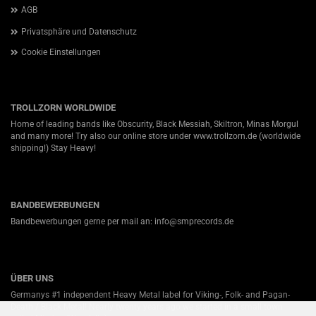
AGB
Privatsphäre und Datenschutz
Cookie Einstellungen
TROLLZORN WORLDWIDE
Home of leading bands like Obscurity, Black Messiah, Skiltron, Minas Morgul
and many more! Try also our online store under
www.trollzorn.de
(worldwide
shipping!) Stay Heavy!
BANDBEWERBUNGEN
Bandbewerbungen gerne per mail an: info@smprecords.de
ÜBER UNS
Germanys #1 independent Heavy Metal label for Viking-, Folk- and Pagan-
Death / Black Metal! Nearly twenty years ago we started in a small town