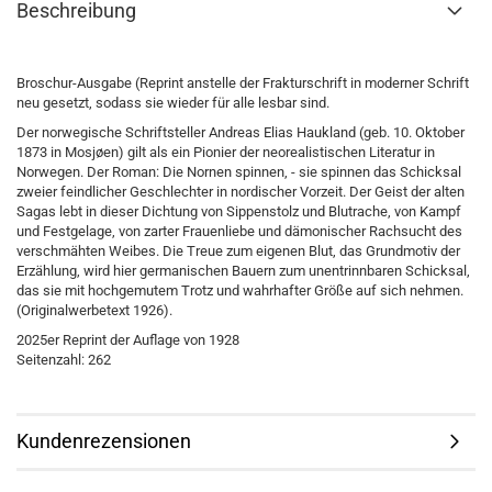
Beschreibung
Broschur-Ausgabe (Reprint anstelle der Frakturschrift in moderner Schrift
neu gesetzt, sodass sie wieder für alle lesbar sind.
Der norwegische Schriftsteller Andreas Elias
Haukland
(geb. 10. Oktober
1873 in
Mosjøen
) gilt als ein Pionier der neorealistischen Literatur in
Norwegen. Der Roman: Die Nornen spinnen, - sie spinnen das Schicksal
zweier feindlicher Geschlechter in nordischer Vorzeit. Der Geist der alten
Sagas lebt in dieser Dichtung von Sippenstolz und Blutrache, von Kampf
und Festgelage, von zarter Frauenliebe und dämonischer Rachsucht des
verschmähten Weibes. Die Treue zum eigenen Blut, das Grundmotiv der
Erzählung, wird hier germanischen Bauern zum unentrinnbaren Schicksal,
das sie mit hochgemutem Trotz und wahrhafter Größe auf sich nehmen.
(Originalwerbetext 1926).
2025er Reprint der Auflage von 1928
Seitenzahl: 262
Kundenrezensionen