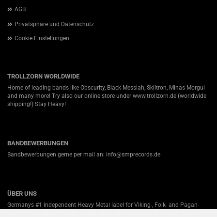
AGB
Privatsphäre und Datenschutz
Cookie Einstellungen
TROLLZORN WORLDWIDE
Home of leading bands like Obscurity, Black Messiah, Skiltron, Minas Morgul
and many more! Try also our online store under
www.trollzorn.de
(worldwide
shipping!) Stay Heavy!
BANDBEWERBUNGEN
Bandbewerbungen gerne per mail an: info@smprecords.de
ÜBER UNS
Germanys #1 independent Heavy Metal label for Viking-, Folk- and Pagan-
Death / Black Metal! Nearly twenty years ago we started in a small town