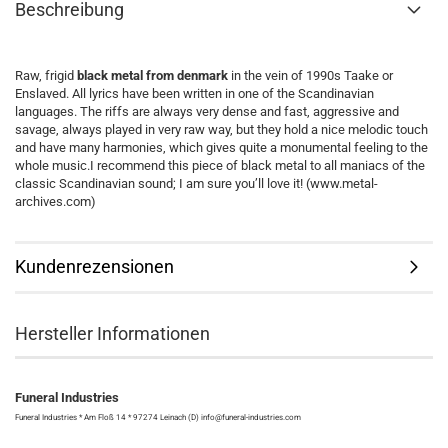
Beschreibung
Raw, frigid
black metal from denmark
in the vein of 1990s Taake or
Enslaved. All lyrics have been written in one of the Scandinavian
languages. The riffs are always very dense and fast, aggressive and
savage, always played in very raw way, but they hold a nice melodic touch
and have many harmonies, which gives quite a monumental feeling to the
whole music.I recommend this piece of black metal to all maniacs of the
classic Scandinavian sound; I am sure you’ll love it! (www.metal-
archives.com)
Kundenrezensionen
Hersteller Informationen
Funeral Industries
Funeral Industries * Am Floß 14 * 97274 Leinach (D) info@funeral-industries.com