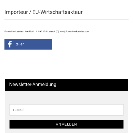
Importeur / EU-Wirtschaftsakteur
Funeral Industries * Am Floß 14 * 97274 Leinach (D) info@funeral-industries.com
teilen
Newsletter-Anmeldung
WEITER
E-
ZUR
Mail
NEWSLETTER-
ANMELDUNG
ANMELDEN