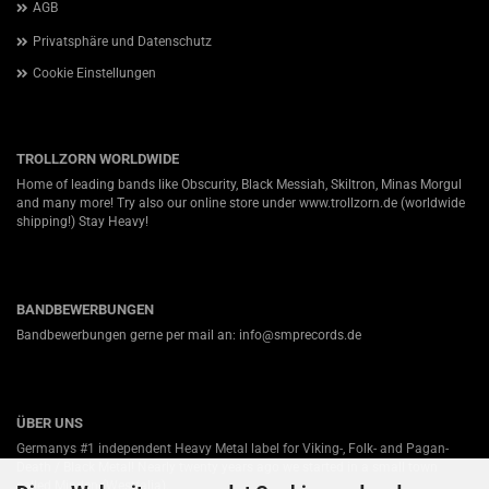
AGB
Privatsphäre und Datenschutz
Cookie Einstellungen
TROLLZORN WORLDWIDE
Home of leading bands like Obscurity, Black Messiah, Skiltron, Minas Morgul
and many more! Try also our online store under
www.trollzorn.de
(worldwide
shipping!) Stay Heavy!
BANDBEWERBUNGEN
Bandbewerbungen gerne per mail an: info@smprecords.de
ÜBER UNS
Germanys #1 independent Heavy Metal label for Viking-, Folk- and Pagan-
Death / Black Metal! Nearly twenty years ago we started in a small town
called Minden (Westfalia).