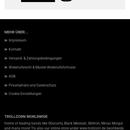
MEHR ÜBER...
Impressum
Kontakt
Versand- & Zahlungsbedingungen
Widerrufsrecht & Muster-Widerrufsformular
AGB
Privatsphäre und Datenschutz
Cookie Einstellungen
TROLLZORN WORLDWIDE
Home of leading bands like Obscurity, Black Messiah, Skiltron, Minas Morgul
and many more! Try also our online store under
www.trollzorn.de
(worldwide