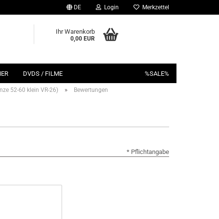
DE
Login
Merkzettel
Ihr Warenkorb
0,00 EUR
HER
DVDS / FILME
%SALE%
»
nze 52-60 klein VR-26)
Bewertungen
* Pflichtangabe