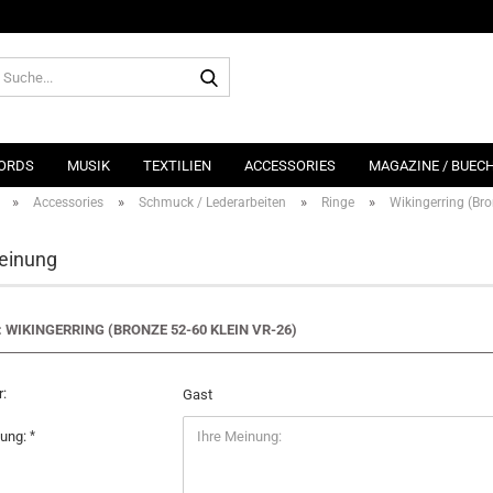
Suche...
ORDS
MUSIK
TEXTILIEN
ACCESSORIES
MAGAZINE / BUEC
»
»
»
»
Accessories
Schmuck / Lederarbeiten
Ringe
Wikingerring (Bro
einung
: WIKINGERRING (BRONZE 52-60 KLEIN VR-26)
:
Gast
nung: