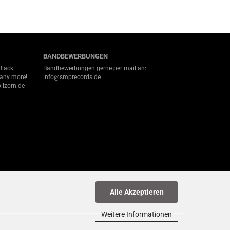
BANDBEWERBUNGEN
Black
Bandbewerbungen gerne per mail an:
many more!
info@smprecords.de
llzorn.de
Alle Akzeptieren
Weitere Informationen