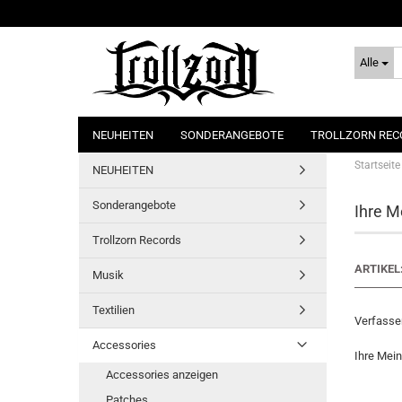
Alle
NEUHEITEN
SONDERANGEBOTE
TROLLZORN REC
Startseite
NEUHEITEN
Sonderangebote
Ihre M
Trollzorn Records
ARTIKEL
Musik
Textilien
Verfasser
Accessories
Ihre Mei
Accessories anzeigen
Patches