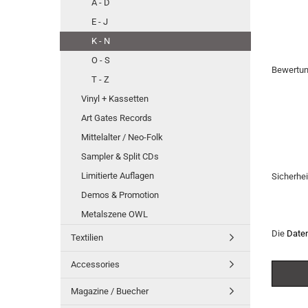
A - D
E - J
K - N
O - S
Bewertu
T - Z
Vinyl + Kassetten
Art Gates Records
Mittelalter / Neo-Folk
Sampler & Split CDs
Limitierte Auflagen
Sicherhe
Demos & Promotion
Metalszene OWL
Die
Date
Textilien
Accessories
Magazine / Buecher