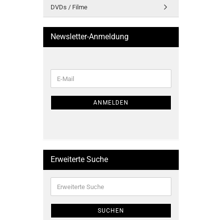
DVDs / Filme
Newsletter-Anmeldung
WEITER
E-
ZUR
Mail
NEWSLETTER-
ANMELDUNG
ANMELDEN
Erweiterte Suche
Erweiterte
Suche
SUCHEN