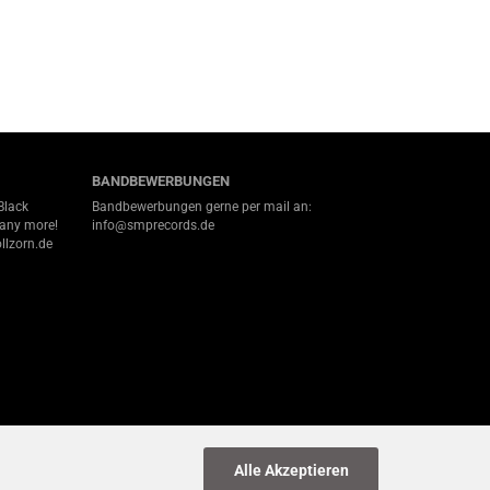
BANDBEWERBUNGEN
Black
Bandbewerbungen gerne per mail an:
many more!
info@smprecords.de
llzorn.de
Alle Akzeptieren