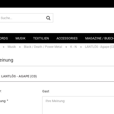
Suche...
ORDS
MUSIK
TEXTILIEN
ACCESSORIES
MAGAZINE / BUEC
»
»
»
»
Musik
Black / Death / Power Metal
K - N
LANTLÔS - Agape (C
einung
: LANTLÔS - AGAPE (CD)
:
Gast
nung: