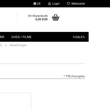
DE
Login
Merkzettel
Ihr Warenkorb
0,00 EUR
HER
DVDS / FILME
%SALE%
»
D)
Bewertungen
* Pflichtangabe