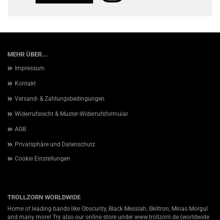
MEHR ÜBER...
Impressum
Kontakt
Versand- & Zahlungsbedingungen
Widerrufsrecht & Muster-Widerrufsformular
AGB
Privatsphäre und Datenschutz
Cookie Einstellungen
TROLLZORN WORLDWIDE
Home of leading bands like Obscurity, Black Messiah, Skiltron, Minas Morgul
and many more! Try also our online store under
www.trollzorn.de
(worldwide