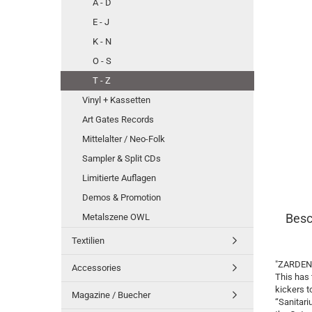
A - D
E - J
K - N
O - S
T - Z
Vinyl + Kassetten
Art Gates Records
Mittelalter / Neo-Folk
Sampler & Split CDs
Limitierte Auflagen
Demos & Promotion
Besc
Metalszene OWL
Textilien
"ZARDENS 
Accessories
This has 
kickers t
Magazine / Buecher
“Sanitari