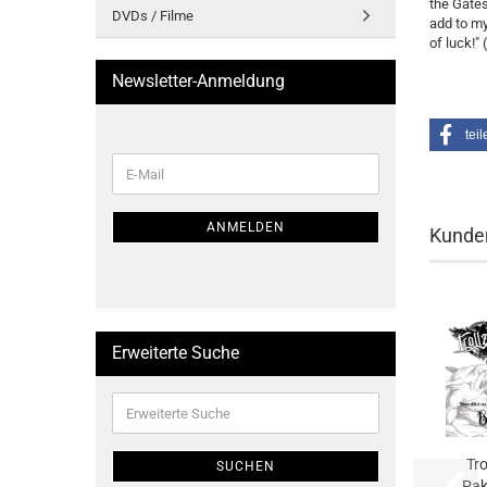
the Gates
DVDs / Filme
add to my
of luck!" (
Newsletter-Anmeldung
teil
WEITER
E-
ZUR
Mail
NEWSLETTER-
ANMELDUNG
ANMELDEN
Kunden
Erweiterte Suche
Erweiterte
Suche
Tro
SUCHEN
Pak