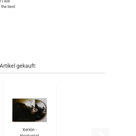
I will
 the best
rtikel gekauft:
Xerión -
Nocturnal