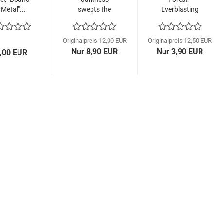
 Metal"...
swepts the
Everblasting
lands (Digi-
Struggle
CD)...
(CD)...
Originalpreis 12,00 EUR
Originalpreis 12,50 EUR
Nur 8,90 EUR
Nur 3,90 EUR
,00 EUR