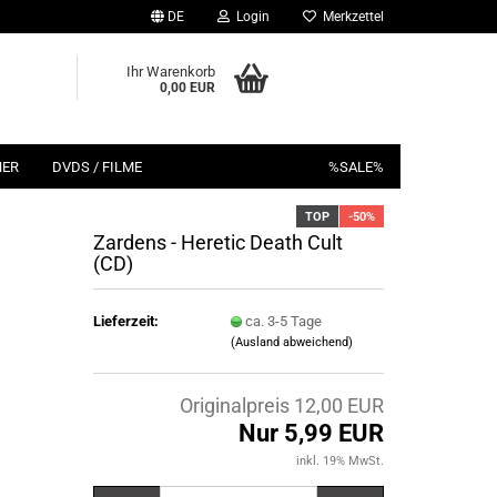
DE
Login
Merkzettel
Ihr Warenkorb
0,00 EUR
HER
DVDS / FILME
%SALE%
TOP
-50%
Zardens - Heretic Death Cult
(CD)
Lieferzeit:
ca. 3-5 Tage
(Ausland abweichend)
Originalpreis 12,00 EUR
Nur 5,99 EUR
inkl. 19% MwSt.