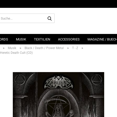
Suche...
ORDS
MUSIK
TEXTILIEN
ACCESSORIES
MAGAZINE / BUEC
»
»
»
»
Musik
Black / Death / Power Metal
T - Z
 Heretic Death Cult (CD)