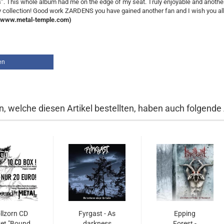
”. This whole album had me on the edge of my seat. Truly enjoyable and another 
 collection! Good work ZARDENS you have gained another fan and I wish you all
www.metal-temple.com)
en
, welche diesen Artikel bestellten, haben auch folgende A
llzorn CD
Fyrgast - As
Epping
et "Bound
darkness
Forest -