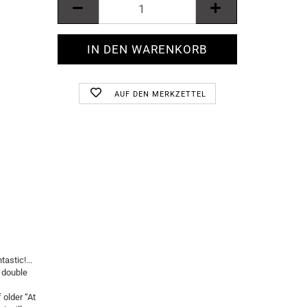
AUF DEN MERKZETTEL
astic!...
m double
 older “At