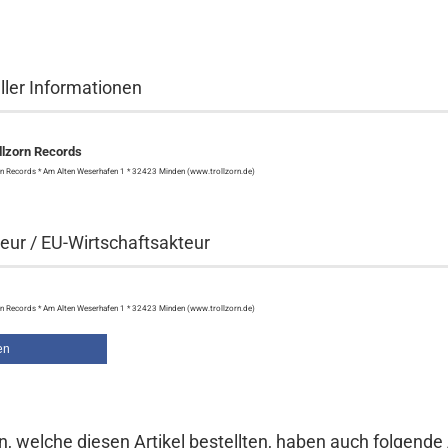
ller Informationen
lzorn Records
n Records * Am Alten Weserhafen 1 * 32423 Minden (www.trollzorn.de)
eur / EU-Wirtschaftsakteur
n Records * Am Alten Weserhafen 1 * 32423 Minden (www.trollzorn.de)
en
, welche diesen Artikel bestellten, haben auch folgende A