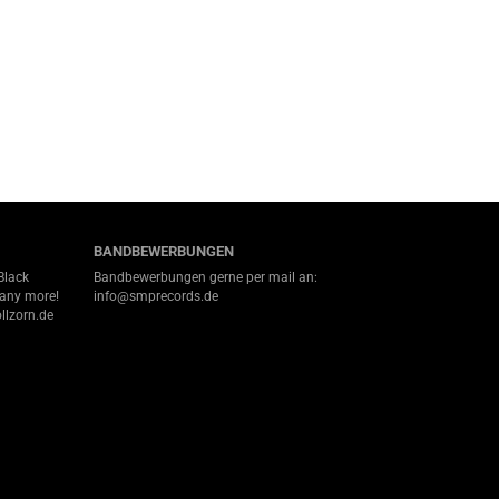
BANDBEWERBUNGEN
Black
Bandbewerbungen gerne per mail an:
many more!
info@smprecords.de
llzorn.de