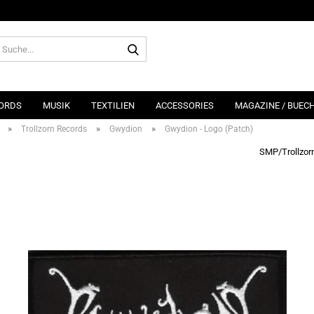
Suche...
ORDS
MUSIK
TEXTILIEN
ACCESSORIES
MAGAZINE / BUEC
»
»
»
Trollzorn Records
Gwydion
Gwydion - Logo (Patch)
SMP/Trollzor