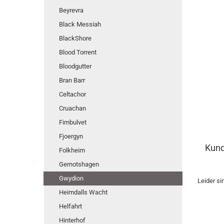
Beyrevra
Black Messiah
BlackShore
Blood Torrent
Bloodgutter
Bran Barr
Celtachor
Cruachan
Fimbulvet
Fjoergyn
Kund
Folkheim
Gernotshagen
Gwydion
Leider si
Heimdalls Wacht
Helfahrt
Hinterhof