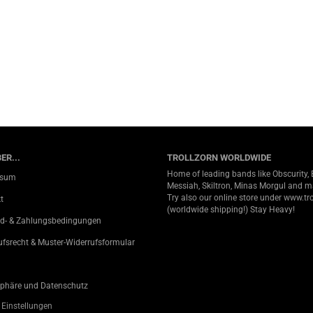
ER...
TROLLZORN WORLDWIDE
Home of leading bands like Obscurity, 
ssum
Messiah, Skiltron, Minas Morgul and 
Try also our online store under
www.tro
t
(worldwide shipping!) Stay Heavy!
d- & Zahlungsbedingungen
ufsrecht & Muster-Widerrufsformular
sphäre und Datenschutz
 Einstellungen