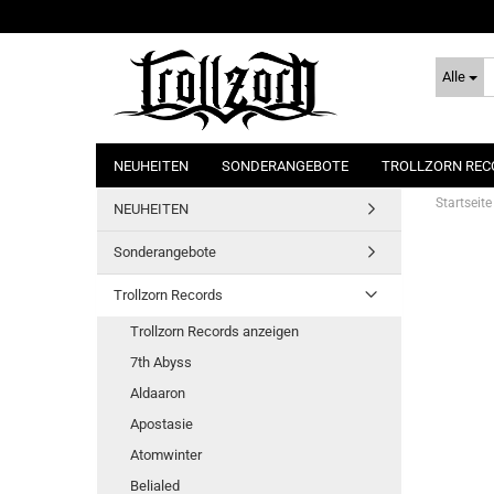
Alle
NEUHEITEN
SONDERANGEBOTE
TROLLZORN REC
Startseite
NEUHEITEN
Sonderangebote
Trollzorn Records
Trollzorn Records anzeigen
7th Abyss
Aldaaron
Apostasie
Atomwinter
Belialed