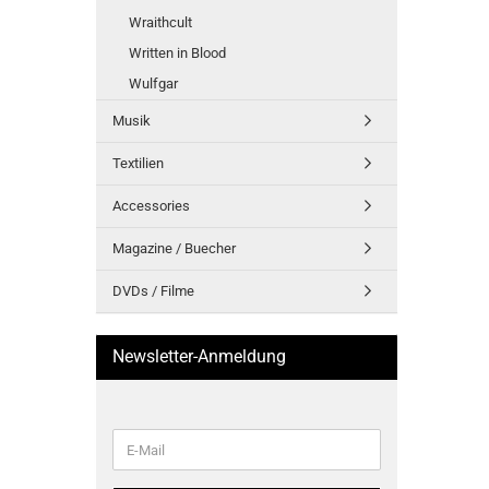
Wraithcult
Written in Blood
Wulfgar
Musik
Textilien
Accessories
Magazine / Buecher
DVDs / Filme
Newsletter-Anmeldung
WEITER
E-
ZUR
Mail
NEWSLETTER-