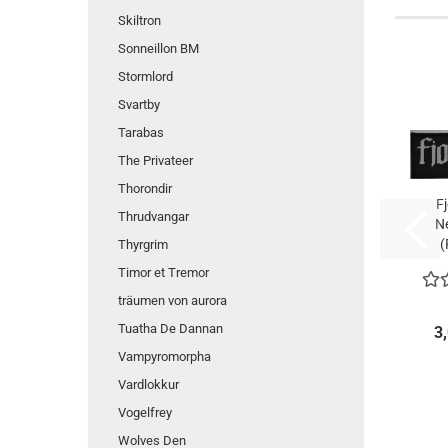
Skiltron
Sonneillon BM
Stormlord
Svartby
Tarabas
The Privateer
Thorondir
F
Thrudvangar
N
(
Thyrgrim
Timor et Tremor
träumen von aurora
Tuatha De Dannan
3
Vampyromorpha
Vardlokkur
Vogelfrey
Wolves Den