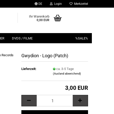
DE
Login
Merkzettel
Ihr Warenkorb
0,00 EUR
HER
DVDS / FILME
%SALE%
Gwydion - Logo (Patch)
n Records
Lieferzeit:
ca. 3-5 Tage
(Ausland abweichend)
3,00 EUR