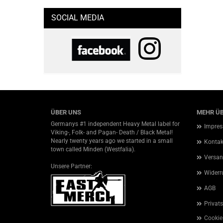
SOCIAL MEDIA
ÜBER UNS
MEHR ÜB
Germanys #1 independent Heavy Metal label for
Impre
Viking-, Folk- and Pagan- Death / Black Metal!
Nearly twenty years ago we started in a small
Kontak
town called Minden (Westfalia).
Versan
Unsere Partner:
Widerr
AGB
Privat
Cookie