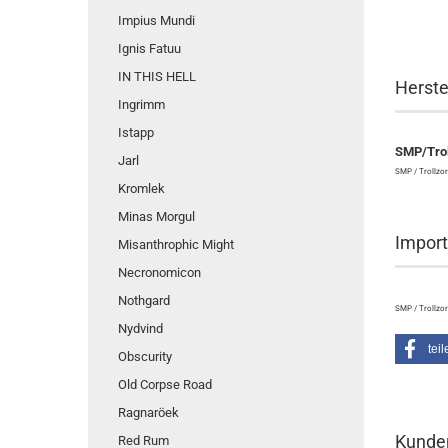
Impius Mundi
Ignis Fatuu
IN THIS HELL
Herste
Ingrimm
Istapp
SMP/Trol
Jarl
SMP / Trollzor
Kromlek
Minas Morgul
Import
Misanthrophic Might
Necronomicon
Nothgard
SMP / Trollzor
Nydvind
teil
Obscurity
Old Corpse Road
Ragnaröek
Kunden
Red Rum