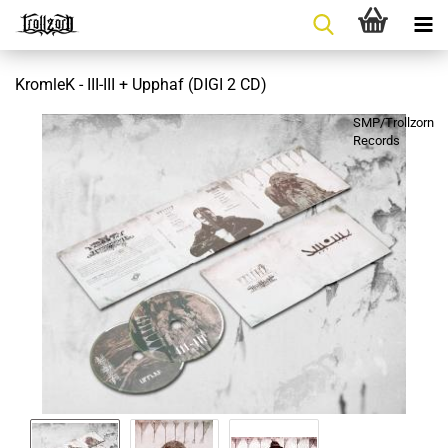
KromleK - III-III + Upphaf (DIGI 2 CD)
SMP/Trollzorn
Records