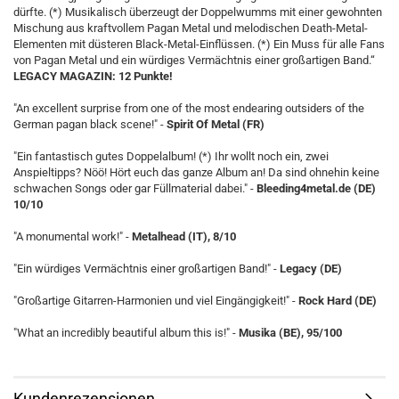
dürfte. (*) Musikalisch überzeugt der Doppelwumms mit einer gewohnten
Mischung aus kraftvollem Pagan Metal und melodischen Death-Metal-
Elementen mit düsteren Black-Metal-Einflüssen. (*) Ein Muss für alle Fans
von Pagan Metal und ein würdiges Vermächtnis einer großartigen Band.“
LEGACY MAGAZIN: 12 Punkte!
"An excellent surprise from one of the most endearing outsiders of the
German pagan black scene!" -
Spirit Of Metal (FR)
"Ein fantastisch gutes Doppelalbum! (*) Ihr wollt noch ein, zwei
Anspieltipps? Nöö! Hört euch das ganze Album an! Da sind ohnehin keine
schwachen Songs oder gar Füllmaterial dabei." -
Bleeding4metal.de (DE)
10/10
"A monumental work!" -
Metalhead (IT), 8/10
"Ein würdiges Vermächtnis einer großartigen Band!" -
Legacy (DE)
"Großartige Gitarren-Harmonien und viel Eingängigkeit!" -
Rock Hard (DE)
"What an incredibly beautiful album this is!" -
Musika (BE), 95/100
Kundenrezensionen