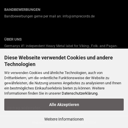
BANDBEWERBUNGEN
Bandbewerbungen gerne per mail an: info@smprecords.de
ÜBER UNS
Germanys #1 independent Heavy Metal label for Viking-, Folk- and Pagan-
Death / Black Metal! Nearly twenty years ago we started in a small town
called Minden (Westfalia).
Diese Webseite verwendet Cookies und andere
Technologien
Unsere Partner:
Wir verwenden Cookies und ähnliche Technologien, auch von
Drittanbietern, um die ordentliche Funktionsweise der Website zu
gewährleisten, die Nutzung unseres Angebotes zu analysieren und Ihnen
ein bestmögliches Einkaufserlebnis bieten zu können. Weitere
Informationen finden Sie in unserer
Datenschutzerklärung
.
Alle Akzeptieren
Vertrag widerrufen
Weitere Informationen
Webshop erstellen
mit Gambio.de © 2026