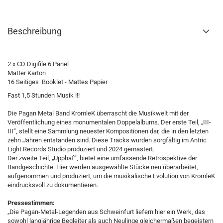
Beschreibung
2 x CD Digifile 6 Panel
Matter Karton
16 Seitiges Booklet - Mattes Papier
Fast 1,5 Stunden Musik !!!
Die Pagan Metal Band KromleK überrascht die Musikwelt mit der
Veröffentlichung eines monumentalen Doppelalbums. Der erste Teil, „III-
III“, stellt eine Sammlung neuester Kompositionen dar, die in den letzten
zehn Jahren entstanden sind. Diese Tracks wurden sorgfältig im Antric
Light Records Studio produziert und 2024 gemastert.
Der zweite Teil, „Upphaf“, bietet eine umfassende Retrospektive der
Bandgeschichte. Hier werden ausgewählte Stücke neu überarbeitet,
aufgenommen und produziert, um die musikalische Evolution von KromleK
eindrucksvoll zu dokumentieren.
Pressestimmen:
„Die Pagan-Metal-Legenden aus Schweinfurt liefern hier ein Werk, das
sowohl langjährige Begleiter als auch Neulinge gleichermaßen begeistern