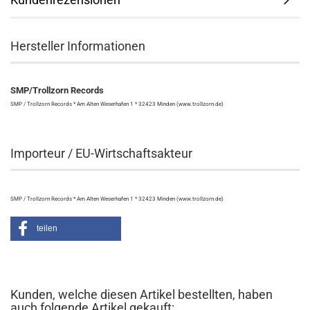
Hersteller Informationen
SMP/Trollzorn Records
SMP / Trollzorn Records * Am Alten Weserhafen 1 * 32423 Minden (www.trollzorn.de)
Importeur / EU-Wirtschaftsakteur
SMP / Trollzorn Records * Am Alten Weserhafen 1 * 32423 Minden (www.trollzorn.de)
teilen
Kunden, welche diesen Artikel bestellten, haben
auch folgende Artikel gekauft: