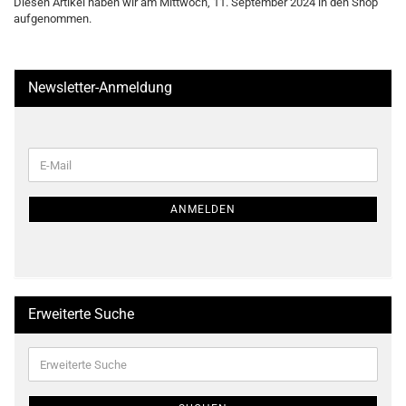
Diesen Artikel haben wir am Mittwoch, 11. September 2024 in den Shop
aufgenommen.
Newsletter-Anmeldung
WEITER
E-
ZUR
Mail
NEWSLETTER-
ANMELDUNG
ANMELDEN
Erweiterte Suche
Erweiterte
Suche