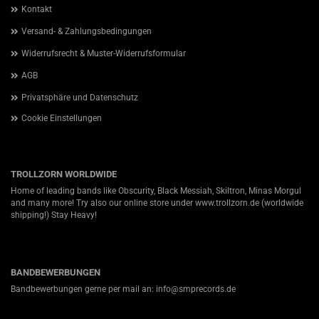
Kontakt
Versand- & Zahlungsbedingungen
Widerrufsrecht & Muster-Widerrufsformular
AGB
Privatsphäre und Datenschutz
Cookie Einstellungen
TROLLZORN WORLDWIDE
Home of leading bands like Obscurity, Black Messiah, Skiltron, Minas Morgul
and many more! Try also our online store under
www.trollzorn.de
(worldwide
shipping!) Stay Heavy!
BANDBEWERBUNGEN
Bandbewerbungen gerne per mail an: info@smprecords.de