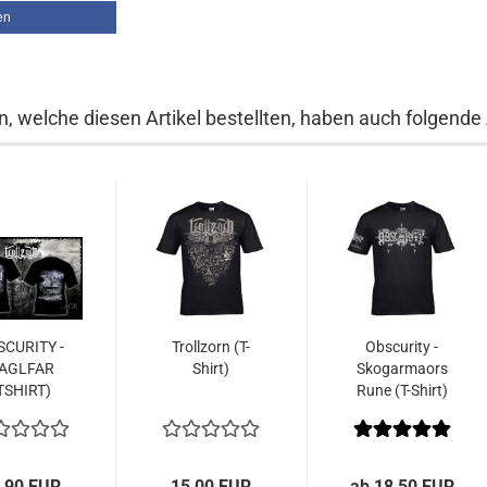
en
, welche diesen Artikel bestellten, haben auch folgende A
SCURITY -
Trollzorn (T-
Obscurity -
AGLFAR
Shirt)
Skogarmaors
TSHIRT)
Rune (T-Shirt)
,90 EUR
15,00 EUR
ab 18,50 EUR