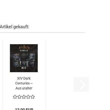
rtikel gekauft:
XIV Dark
Centuries –
Aus uralter
Zeit (Digi)...
12,00 EUR