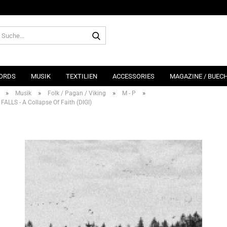
Suche...
ORDS
MUSIK
TEXTILIEN
ACCESSORIES
MAGAZINE / BUEC
»
»
»
»
Musik
Folk / Pagan / Viking
M - P
ALLS - A Collapse Of Faith (DIGI)