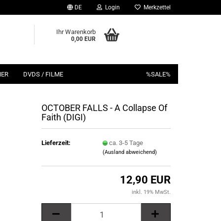
DE
Login
Merkzettel
Ihr Warenkorb
0,00 EUR
HER
DVDS / FILME
%SALE%
OCTOBER FALLS - A Collapse Of
Faith (DIGI)
Lieferzeit:
ca. 3-5 Tage
(Ausland abweichend)
12,90 EUR
inkl. 19% MwSt.