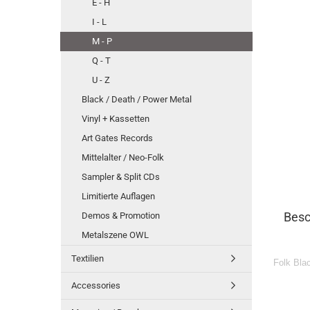
E - H
I - L
M - P
Q - T
U - Z
Black / Death / Power Metal
Vinyl + Kassetten
Art Gates Records
Mittelalter / Neo-Folk
Sampler & Split CDs
Limitierte Auflagen
Besc
Demos & Promotion
Metalszene OWL
Textilien
Folk Bla
Accessories