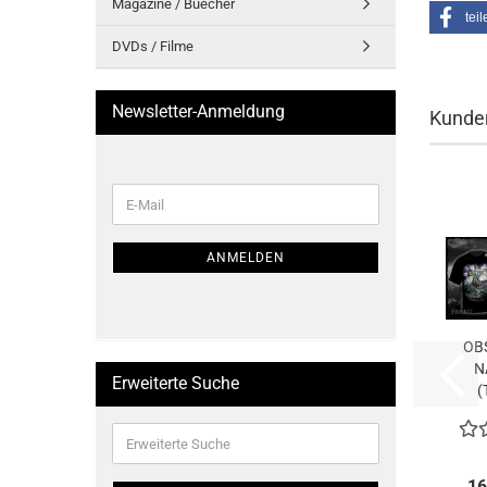
Magazine / Buecher
teil
DVDs / Filme
Newsletter-Anmeldung
Kunden
WEITER
E-
ZUR
Mail
NEWSLETTER-
ANMELDUNG
ANMELDEN
OB
N
Erweiterte Suche
(
Erweiterte
Suche
16