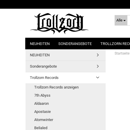
Alle
NEUHEITEN
SONDERANGEBOTE
TROLLZORN REC
Startseite
NEUHEITEN
Sonderangebote
Trollzorn Records
Trollzorn Records anzeigen
7th Abyss
Aldaaron
Apostasie
Atomwinter
Belialed