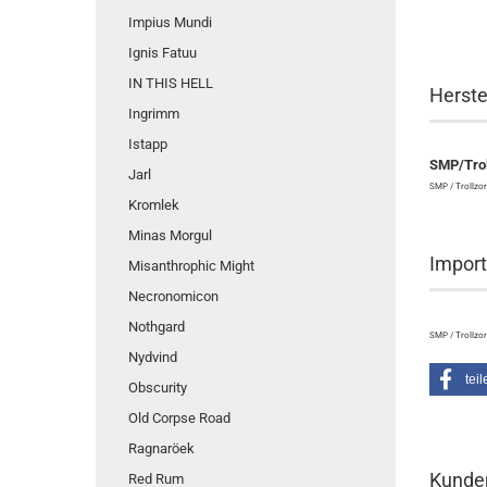
Impius Mundi
Ignis Fatuu
IN THIS HELL
Herste
Ingrimm
Istapp
SMP/Trol
Jarl
SMP / Trollzor
Kromlek
Minas Morgul
Import
Misanthrophic Might
Necronomicon
Nothgard
SMP / Trollzor
Nydvind
teil
Obscurity
Old Corpse Road
Ragnaröek
Kunden
Red Rum