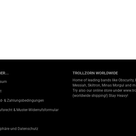
ER...
TROLLZORN WORLDWIDE
Home of leading bands like Obscurity, 
ssum
Messiah, Skiltron, Minas Morgul and 
Try also our online store under
www.tro
t
(worldwide shipping!) Stay Heavy!
d- & Zahlungsbedingungen
ufsrecht & Muster-Widerrufsformular
sphäre und Datenschutz