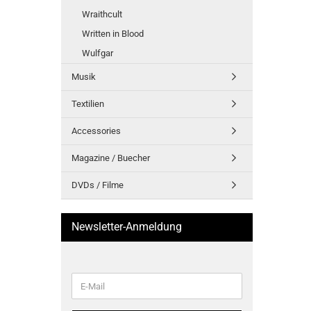
Wraithcult
Written in Blood
Wulfgar
Musik
Textilien
Accessories
Magazine / Buecher
DVDs / Filme
Newsletter-Anmeldung
WEITER
E-
ZUR
Mail
NEWSLETTER-