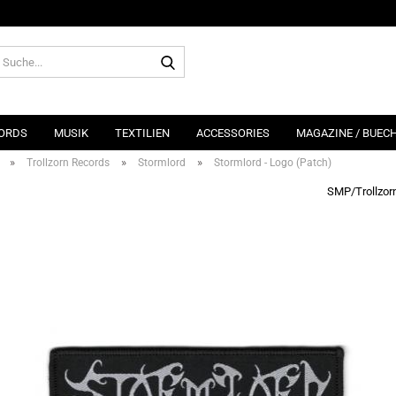
Suche...
ORDS
MUSIK
TEXTILIEN
ACCESSORIES
MAGAZINE / BUEC
»
»
»
Trollzorn Records
Stormlord
Stormlord - Logo (Patch)
SMP/Trollzor