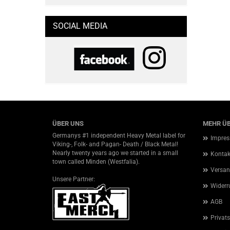
SOCIAL MEDIA
ÜBER UNS
MEHR ÜB
Germanys #1 independent Heavy Metal label for
Impre
Viking-, Folk- and Pagan- Death / Black Metal!
Nearly twenty years ago we started in a small
Kontak
town called Minden (Westfalia).
Versan
Unsere Partner:
Widerr
AGB
Privat