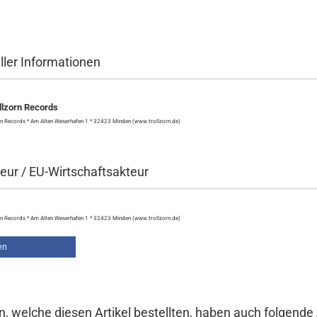
ller Informationen
lzorn Records
n Records * Am Alten Weserhafen 1 * 32423 Minden (www.trollzorn.de)
eur / EU-Wirtschaftsakteur
n Records * Am Alten Weserhafen 1 * 32423 Minden (www.trollzorn.de)
en
, welche diesen Artikel bestellten, haben auch folgende A