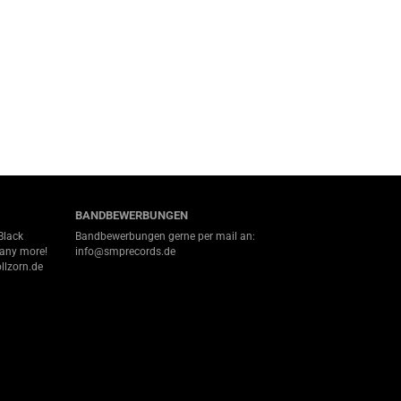
BANDBEWERBUNGEN
Black
Bandbewerbungen gerne per mail an:
many more!
info@smprecords.de
llzorn.de