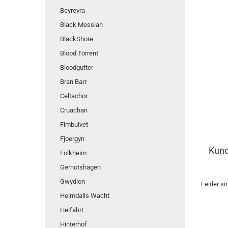
Beyrevra
Black Messiah
BlackShore
Blood Torrent
Bloodgutter
Bran Barr
Celtachor
Cruachan
Fimbulvet
Fjoergyn
Kund
Folkheim
Gernotshagen
Gwydion
Leider si
Heimdalls Wacht
Helfahrt
Hinterhof