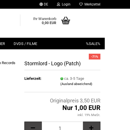
DE
Login
Merkzettel
Ihr Warenkorb
0,00 EUR
HER
DVDS / FILME
%SALE%
-71%
Stormlord - Logo (Patch)
n Records
Lieferzeit:
ca. 3-5 Tage
(Ausland abweichend)
Originalpreis 3,50 EUR
Nur 1,00 EUR
inkl. 19% MwSt.