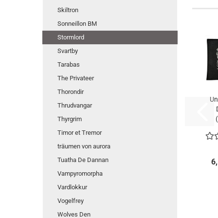
Skiltron
Sonneillon BM
Stormlord
Svartby
Tarabas
The Privateer
Thorondir
Un
Thrudvangar
Thyrgrim
Timor et Tremor
träumen von aurora
Tuatha De Dannan
6
Vampyromorpha
Vardlokkur
Vogelfrey
Wolves Den