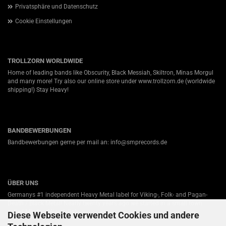
Privatsphäre und Datenschutz
Cookie Einstellungen
TROLLZORN WORLDWIDE
Home of leading bands like Obscurity, Black Messiah, Skiltron, Minas Morgul
and many more! Try also our online store under
www.trollzorn.de
(worldwide
shipping!) Stay Heavy!
BANDBEWERBUNGEN
Bandbewerbungen gerne per mail an: info@smprecords.de
ÜBER UNS
Germanys #1 independent Heavy Metal label for Viking-, Folk- and Pagan-
Death / Black Metal! Nearly twenty years ago we started in a small town
called Minden (Westfalia).
Diese Webseite verwendet Cookies und andere