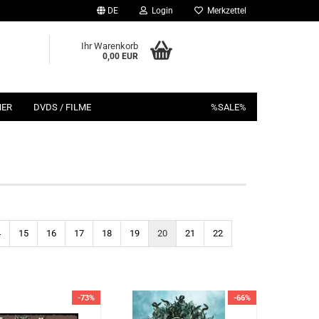
DE
Login
Merkzettel
Ihr Warenkorb
0,00 EUR
HER
DVDS / FILME
%SALE%
4
15
16
17
18
19
20
21
22
-73%
-66%