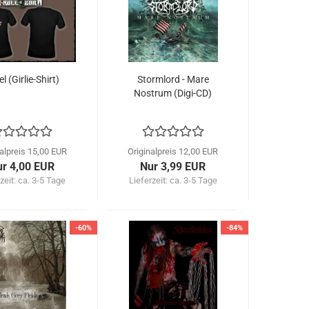
el (Girlie-Shirt)
Stormlord - Mare
Nostrum (Digi-CD)
nalpreis 15,00 EUR
Originalpreis 12,00 EUR
r 4,00 EUR
Nur 3,99 EUR
zeit: ca. 3-5 Tage
Lieferzeit: ca. 3-5 Tage
-60%
-84%