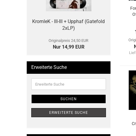
Fo
O
KromleK - III-III + Upphaf (Gatefold
2xLP)
Orig
Originalpreis 24,50 EUR
Nur 14,99 EUR
Lief
Erweiterte Suche
Erweiterte
Suche
SUCHEN
ERWEITERTE SUCHE
Cr