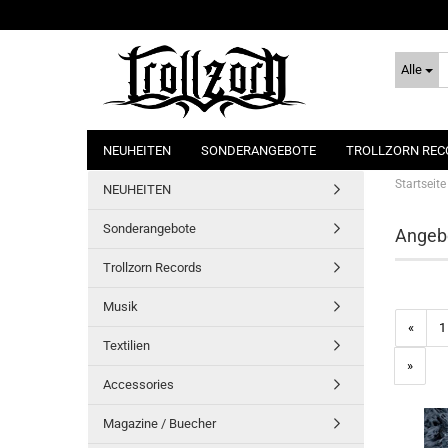
Alle
NEUHEITEN
SONDERANGEBOTE
TROLLZORN REC
Startseite
NEUHEITEN
Sonderangebote
Angeb
Trollzorn Records
Musik
«
1
Textilien
»
Accessories
Magazine / Buecher