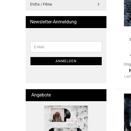
DVDs / Filme
Newsletter-Anmeldung
WEITER
E-
ZUR
Mail
NEWSLETTER-
ANMELDUNG
ANMELDEN
Orig
Lief
Angebote