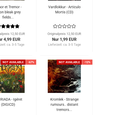
or et Tremor -
Vardlokkur - Articulo
on bleak grey
Mortis (CD)
fields...
nalpreis 12,50 EUR
Originalpreis 12,50 EUR
r 4,99 EUR
Nur 1,99 EUR
zeit: ca. 3-5 Tage
Lieferzeit: ca. 3-5 Tage
NOT AVAILABLE
-67%
NOT AVAILABLE
-12%
RIADA - Igéret
Kromlek - Strange
(DIGICD)
rumours.. distant
tremors...