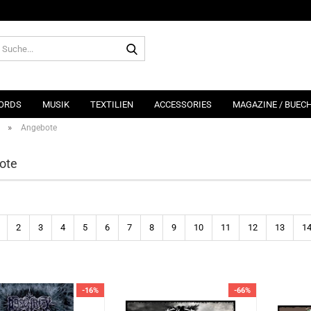
Suche...
ORDS
MUSIK
TEXTILIEN
ACCESSORIES
MAGAZINE / BUEC
»
Angebote
ote
2
3
4
5
6
7
8
9
10
11
12
13
1
-16%
-66%