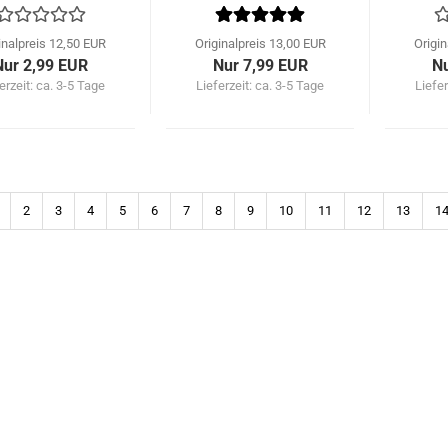
inalpreis 12,50 EUR
Originalpreis 13,00 EUR
Origi
Nur 2,99 EUR
Nur 7,99 EUR
Nu
erzeit: ca. 3-5 Tage
Lieferzeit: ca. 3-5 Tage
Liefer
2
3
4
5
6
7
8
9
10
11
12
13
1