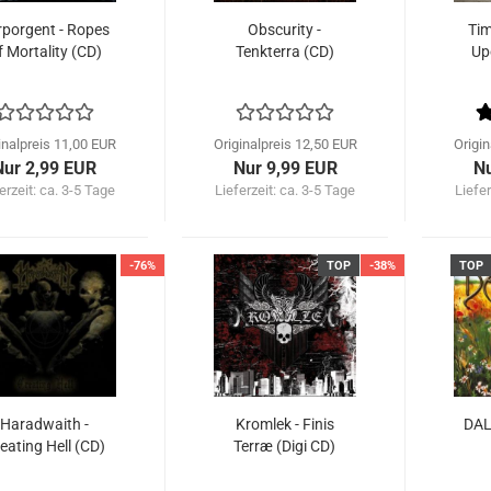
rporgent - Ropes
Obscurity -
Tim
f Mortality (CD)
Tenkterra (CD)
Up
inalpreis 11,00 EUR
Originalpreis 12,50 EUR
Origi
Nur 2,99 EUR
Nur 9,99 EUR
Nu
erzeit: ca. 3-5 Tage
Lieferzeit: ca. 3-5 Tage
Liefer
-76%
TOP
-38%
TOP
Haradwaith -
Kromlek - Finis
DAL
eating Hell (CD)
Terræ (Digi CD)