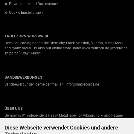
Privatsphäre und Datenschutz
Cookie Einstellungen
TROLLZORN WORLDWIDE
Home of leading bands like Obscurity, Black Messiah, Skiltron, Minas Morgul
and many more! Try also our online store under
www.trollzorn.de
(worldwide
shipping!) Stay Heavy!
BANDBEWERBUNGEN
Bandbewerbungen gerne per mail an: info@smprecords.de
ÜBER UNS
Germanys #1 independent Heavy Metal label for Viking-, Folk- and Pagan-
Death / Black Metal! Nearly twenty years ago we started in a small town
called Minden (Westfalia).
Diese Webseite verwendet Cookies und andere