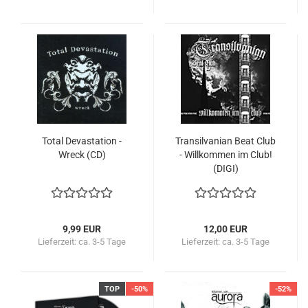
Total Devastation -
Transilvanian Beat Club
Wreck (CD)
- Willkommen im Club!
(DIGI)
9,99 EUR
12,00 EUR
Lieferzeit:
ca. 3-5 Tage
Lieferzeit:
ca. 3-5 Tage
TOP
-50%
-52%