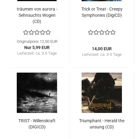
träumen von aurora -
Trick or Treat - Creepy
Sehnsuchts Wogen
Symphonies (DigiCD)
(CD)
Originalpreis 12,50 EUR
Nur 5,99 EUR
14,00 EUR
Lieferzeit:
ca. 3-5 Tage
Lieferzeit:
ca. 3-5 Tage
TRIST - Willenskraft
Triumphant - Herald the
(DIGICD)
unsung (CD)