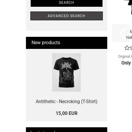
SEARCH
ADVANCED SEARCH
M
Neb
New products
Sh
Orginal 
Only
Antithetic - Necroking (T-Shirt)
15,00 EUR