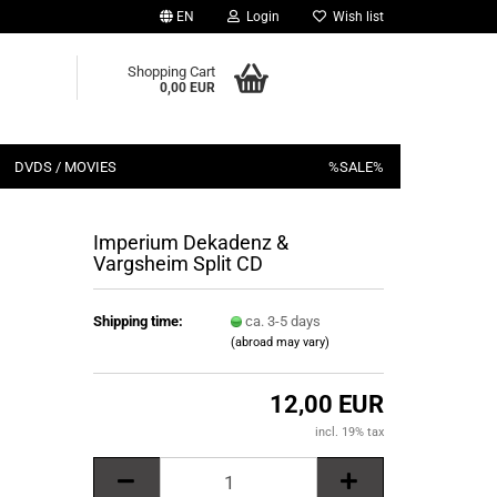
EN
Login
Wish list
Shopping Cart
0,00 EUR
DVDS / MOVIES
%SALE%
Imperium Dekadenz &
Vargsheim Split CD
Shipping time:
ca. 3-5 days
(abroad may vary)
12,00 EUR
incl. 19% tax