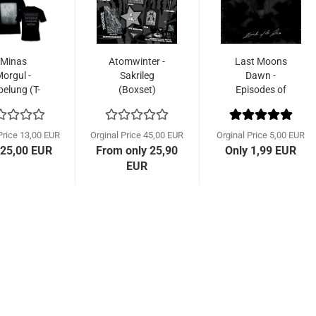
Minas
Atomwinter -
Last Moons
orgul -
Sakrileg
Dawn -
elung (T-
(Boxset)
Episodes of
irt + CD)
the Dawn
(Demo...
Price 13,00 EUR
Orginal Price 45,00 EUR
Orginal Price 5,00 EUR
 25,00 EUR
From only 25,90
Only 1,99 EUR
EUR