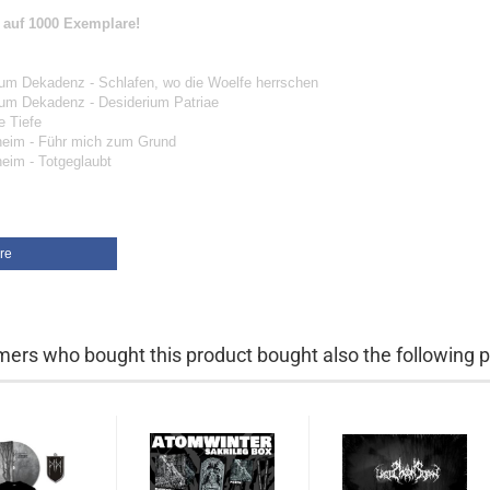
t auf 1000 Exemplare!
ium Dekadenz - Schlafen, wo die Woelfe herrschen
ium Dekadenz - Desiderium Patriae
ie Tiefe
heim - Führ mich zum Grund
heim - Totgeglaubt
re
ers who bought this product bought also the following p