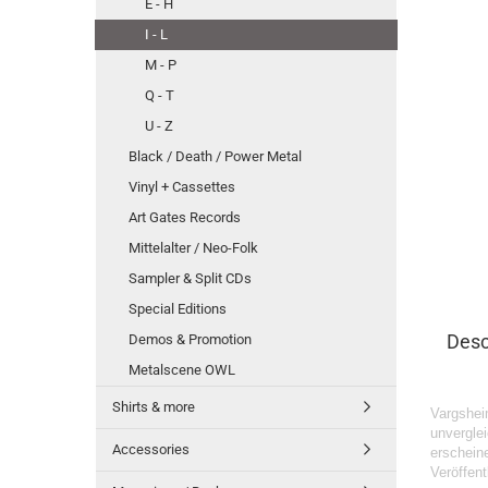
E - H
I - L
M - P
Q - T
U - Z
Black / Death / Power Metal
Vinyl + Cassettes
Art Gates Records
Mittelalter / Neo-Folk
Sampler & Split CDs
Special Editions
Desc
Demos & Promotion
Metalscene OWL
Shirts & more
Vargshe
unvergle
Accessories
erschei
Veröffent