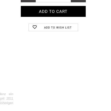
ADD TO WISH LIST
denz ein
pril 2011
sherigen