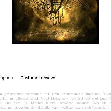
ription
Customer reviews
im präsentieren zusammen mit ihren Landsmännern Imperium Deka
ichlich mitreißendes Black Metal Meisterwerk. Die Split-CD wird Ende A
nen und bietet 32 Minuten feinste, schwarze Tonkunst. Wer die bi
lichungen dieser Ausnahmekünstler kennt, weiß auf was er sich freuen darf!