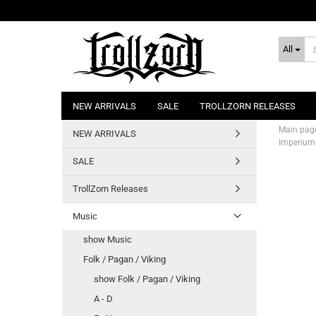
All
NEW ARRIVALS
SALE
TROLLZORN RELEASES
Main pag
NEW ARRIVALS
Imperium
SALE
TrollZorn Releases
Music
show Music
Folk / Pagan / Viking
show Folk / Pagan / Viking
A - D