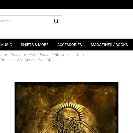
Search...
MUSIC
SHIRTS & MORE
ACCESSORIES
MAGAZINES / BOOKS
»
»
»
»
e
Music
Folk / Pagan / Viking
I - L
 Dekadenz & Vargsheim Split CD