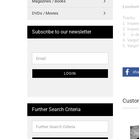
Magazines / Books
Limitier
DVDs / Movies
Tracks:
1. Imper
2. Imper
Subscribe to our newsletter
3. ...in d
4. Vargs
5. Vargs
CONTINUE
Email
TO
NEWSLETTER
SUBSCRIPTION
sha
LOGIN
PAGE
Custom
Further Search Criteria
Further
Search
Criteria